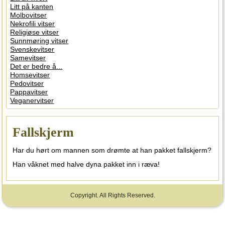
Litt på kanten
Molbovitser
Nekrofili vitser
Religiøse vitser
Sunnmøring vitser
Svenskevitser
Samevitser
Det er bedre å...
Homsevitser
Pedovitser
Pappavitser
Veganervitser
Fallskjerm
Har du hørt om mannen som drømte at han pakket fallskjerm?
Han våknet med halve dyna pakket inn i ræva!
Copyright. All Rights Reserved.