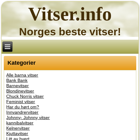
Vitser.info
Norges beste vitser!
Kategorier
Alle barna vitser
Bank Bank
Barnevitser
Blondinevitser
Chuck Norris vitser
Feminist vitser
Har du hørt om?
Innvandrervitser
Johnny- Johnny vitser
kannibalvitser
Kelnervitser
Kjuttavitser
Litt av hvert