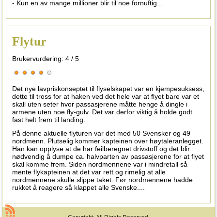
- Kun en av mange millioner blir til noe fornuftig...
Flytur
Brukervurdering:
4
/
5
Det nye lavpriskonseptet til flyselskapet var en kjempesuksess,
dette til tross for at haken ved det hele var at flyet bare var et
skall uten seter hvor passasjerene måtte henge å dingle i
armene uten noe fly-gulv. Det var derfor viktig å holde godt
fast helt frem til landing.
På denne aktuelle flyturen var det med 50 Svensker og 49
nordmenn. Plutselig kommer kapteinen over høytaleranlegget.
Han kan opplyse at de har feilberegnet drivstoff og det blir
nødvendig å dumpe ca. halvparten av passasjerene for at flyet
skal komme frem. Siden nordmennene var i mindretall så
mente flykapteinen at det var rett og rimelig at alle
nordmennene skulle slippe taket. Før nordmennene hadde
rukket å reagere så klappet alle Svenske....