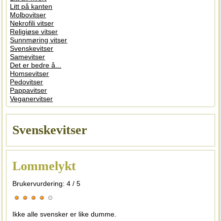
Litt på kanten
Molbovitser
Nekrofili vitser
Religiøse vitser
Sunnmøring vitser
Svenskevitser
Samevitser
Det er bedre å...
Homsevitser
Pedovitser
Pappavitser
Veganervitser
Svenskevitser
Lommelykt
Brukervurdering:
4
/
5
Ikke alle svensker er like dumme.