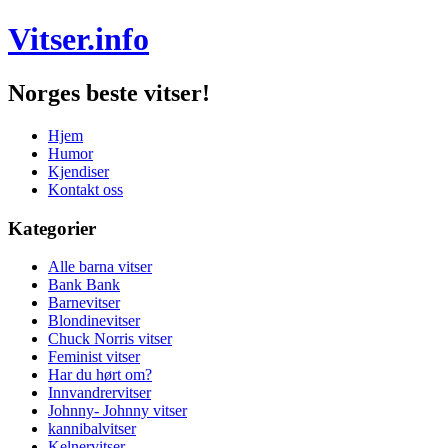
Vitser.info
Norges beste vitser!
Hjem
Humor
Kjendiser
Kontakt oss
Kategorier
Alle barna vitser
Bank Bank
Barnevitser
Blondinevitser
Chuck Norris vitser
Feminist vitser
Har du hørt om?
Innvandrervitser
Johnny- Johnny vitser
kannibalvitser
Kelnervitser