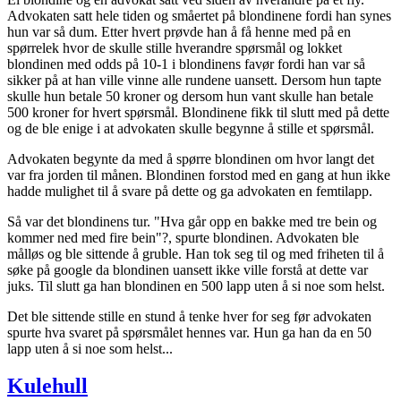
Advokaten satt hele tiden og småertet på blondinene fordi han synes
hun var så dum. Etter hvert prøvde han å få henne med på en
spørrelek hvor de skulle stille hverandre spørsmål og lokket
blondinen med odds på 10-1 i blondinens favør fordi han var så
sikker på at han ville vinne alle rundene uansett. Dersom hun tapte
skulle hun betale 50 kroner og dersom hun vant skulle han betale
500 kroner for hvert spørsmål. Blondinene fikk til slutt med på dette
og de ble enige i at advokaten skulle begynne å stille et spørsmål.
Advokaten begynte da med å spørre blondinen om hvor langt det
var fra jorden til månen. Blondinen forstod med en gang at hun ikke
hadde mulighet til å svare på dette og ga advokaten en femtilapp.
Så var det blondinens tur. "Hva går opp en bakke med tre bein og
kommer ned med fire bein"?, spurte blondinen. Advokaten ble
målløs og ble sittende å gruble. Han tok seg til og med friheten til å
søke på google da blondinen uansett ikke ville forstå at dette var
juks. Til slutt ga han blondinen en 500 lapp uten å si noe som helst.
Det ble sittende stille en stund å tenke hver for seg før advokaten
spurte hva svaret på spørsmålet hennes var. Hun ga han da en 50
lapp uten å si noe som helst...
Kulehull