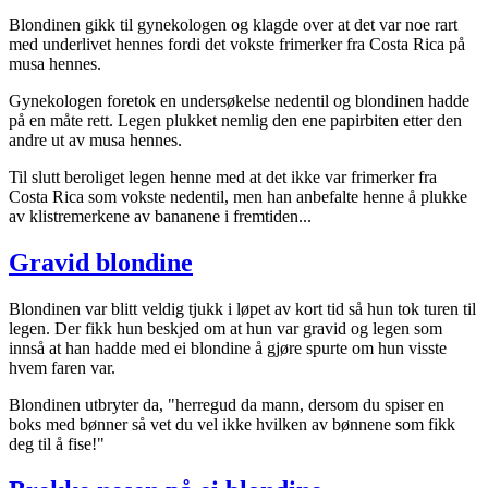
Blondinen gikk til gynekologen og klagde over at det var noe rart
med underlivet hennes fordi det vokste frimerker fra Costa Rica på
musa hennes.
Gynekologen foretok en undersøkelse nedentil og blondinen hadde
på en måte rett. Legen plukket nemlig den ene papirbiten etter den
andre ut av musa hennes.
Til slutt beroliget legen henne med at det ikke var frimerker fra
Costa Rica som vokste nedentil, men han anbefalte henne å plukke
av klistremerkene av bananene i fremtiden...
Gravid blondine
Blondinen var blitt veldig tjukk i løpet av kort tid så hun tok turen til
legen. Der fikk hun beskjed om at hun var gravid og legen som
innså at han hadde med ei blondine å gjøre spurte om hun visste
hvem faren var.
Blondinen utbryter da, "herregud da mann, dersom du spiser en
boks med bønner så vet du vel ikke hvilken av bønnene som fikk
deg til å fise!"