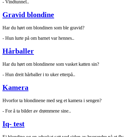
- Vindtunnel..
Gravid blondine
Har du hørt om blondinen som ble gravid?
- Hun lurte på om barnet var hennes..
Hårballer
Har du hørt om blondinene som vasket katten sin?
- Hun dreit hårballer i to uker etterpå..
Kamera
Hvorfor ta blondinene med seg et kamera i sengen?
- For å ta bilder av drømmene sine..
Iq- test
Ei blondine og en advokat satt ved siden av hverandre på et fly.