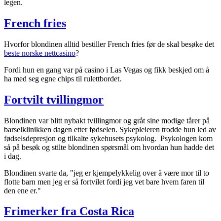
legen.
French fries
Hvorfor blondinen alltid bestiller French fries før de skal besøke det
beste norske nettcasino
?
Fordi hun en gang var på casino i Las Vegas og fikk beskjed om å
ha med seg egne chips til rulettbordet.
Fortvilt tvillingmor
Blondinen var blitt nybakt tvillingmor og gråt sine modige tårer på
barselklinikken dagen etter fødselen. Sykepleieren trodde hun led av
fødselsdepresjon og tilkalte sykehusets psykolog. Psykologen kom
så på besøk og stilte blondinen spørsmål om hvordan hun hadde det
i dag.
Blondinen svarte da, "jeg er kjempelykkelig over å være mor til to
flotte barn men jeg er så fortvilet fordi jeg vet bare hvem faren til
den ene er."
Frimerker fra Costa Rica