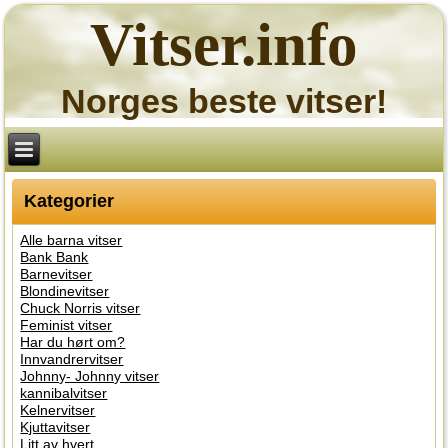
Vitser.info
Norges beste vitser!
Kategorier
Alle barna vitser
Bank Bank
Barnevitser
Blondinevitser
Chuck Norris vitser
Feminist vitser
Har du hørt om?
Innvandrervitser
Johnny- Johnny vitser
kannibalvitser
Kelnervitser
Kjuttavitser
Litt av hvert