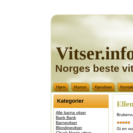
Vitser.inf
Norges beste vit
Hjem
Humor
Kjendiser
Kontak
Kategorier
Elle
Alle barna vitser
Brukervu
Bank Bank
Barnevitser
Blondinevitser
Gi en vu
Chuck Norris vitser