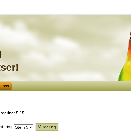
o
ser!
t oss
n
rdering:
5
/
5
rdering