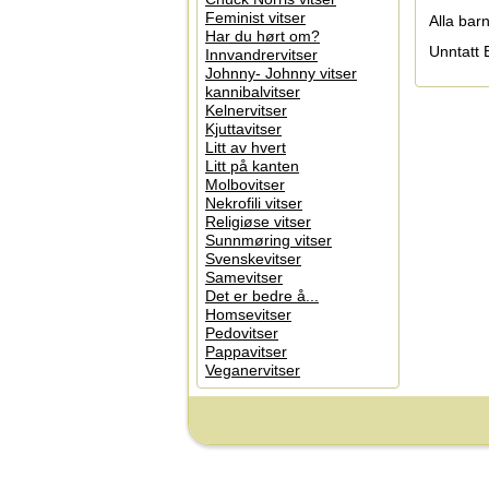
Feminist vitser
Alla bar
Har du hørt om?
Unntatt 
Innvandrervitser
Johnny- Johnny vitser
kannibalvitser
Kelnervitser
Kjuttavitser
Litt av hvert
Litt på kanten
Molbovitser
Nekrofili vitser
Religiøse vitser
Sunnmøring vitser
Svenskevitser
Samevitser
Det er bedre å...
Homsevitser
Pedovitser
Pappavitser
Veganervitser