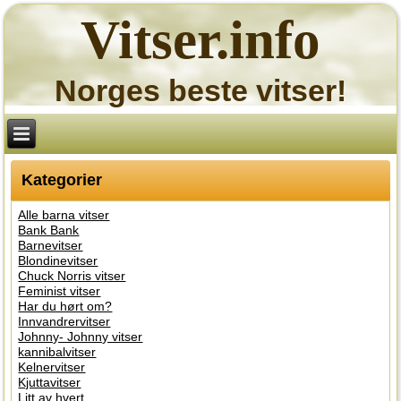
Vitser.info
Norges beste vitser!
Kategorier
Alle barna vitser
Bank Bank
Barnevitser
Blondinevitser
Chuck Norris vitser
Feminist vitser
Har du hørt om?
Innvandrervitser
Johnny- Johnny vitser
kannibalvitser
Kelnervitser
Kjuttavitser
Litt av hvert