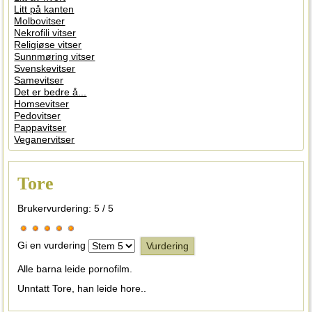
Litt på kanten
Molbovitser
Nekrofili vitser
Religiøse vitser
Sunnmøring vitser
Svenskevitser
Samevitser
Det er bedre å...
Homsevitser
Pedovitser
Pappavitser
Veganervitser
Tore
Brukervurdering:
5
/
5
Gi en vurdering
Alle barna leide pornofilm.
Unntatt Tore, han leide hore..