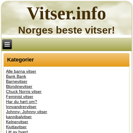
Vitser.info
Norges beste vitser!
Kategorier
Alle barna vitser
Bank Bank
Barnevitser
Blondinevitser
Chuck Norris vitser
Feminist vitser
Har du hørt om?
Innvandrervitser
Johnny- Johnny vitser
kannibalvitser
Kelnervitser
Kjuttavitser
Litt av hvert