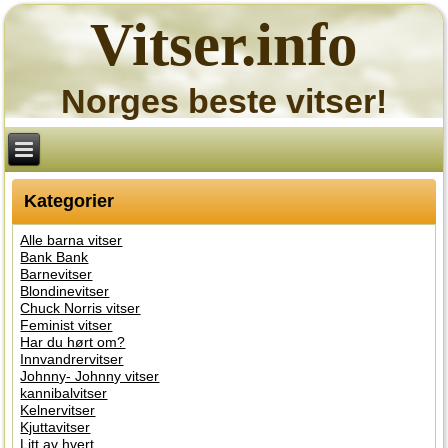
Vitser.info
Norges beste vitser!
Kategorier
Alle barna vitser
Bank Bank
Barnevitser
Blondinevitser
Chuck Norris vitser
Feminist vitser
Har du hørt om?
Innvandrervitser
Johnny- Johnny vitser
kannibalvitser
Kelnervitser
Kjuttavitser
Litt av hvert