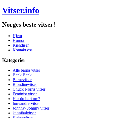
Vitser.info
Norges beste vitser!
Hjem
Humor
Kjendiser
Kontakt oss
Kategorier
Alle barna vitser
Bank Bank
Barnevitser
Blondinevitser
Chuck Norris vitser
Feminist vitser
Har du hørt om?
Innvandrervitser
Johnny- Johnny vitser
kannibalvitser
Kelnervitser