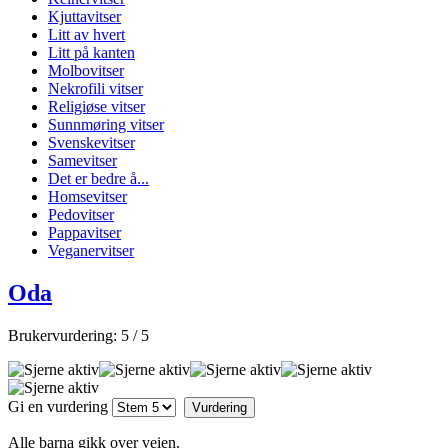
Kjuttavitser
Litt av hvert
Litt på kanten
Molbovitser
Nekrofili vitser
Religiøse vitser
Sunnmøring vitser
Svenskevitser
Samevitser
Det er bedre å...
Homsevitser
Pedovitser
Pappavitser
Veganervitser
Oda
Brukervurdering:
5
/
5
Gi en vurdering
Alle barna gikk over veien.