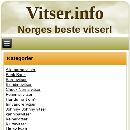
Vitser.info
Norges beste vitser!
Kategorier
Alle barna vitser
Bank Bank
Barnevitser
Blondinevitser
Chuck Norris vitser
Feminist vitser
Har du hørt om?
Innvandrervitser
Johnny- Johnny vitser
kannibalvitser
Kelnervitser
Kjuttavitser
Litt av hvert