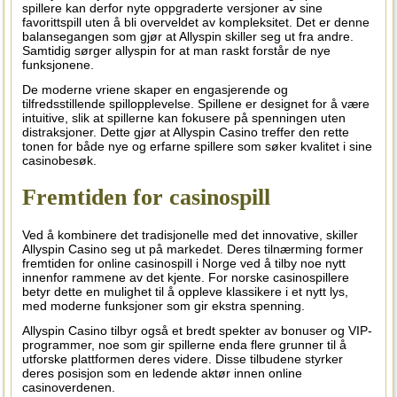
spillere kan derfor nyte oppgraderte versjoner av sine
favorittspill uten å bli overveldet av kompleksitet. Det er denne
balansegangen som gjør at Allyspin skiller seg ut fra andre.
Samtidig sørger allyspin for at man raskt forstår de nye
funksjonene.
De moderne vriene skaper en engasjerende og
tilfredsstillende spillopplevelse. Spillene er designet for å være
intuitive, slik at spillerne kan fokusere på spenningen uten
distraksjoner. Dette gjør at Allyspin Casino treffer den rette
tonen for både nye og erfarne spillere som søker kvalitet i sine
casinobesøk.
Fremtiden for casinospill
Ved å kombinere det tradisjonelle med det innovative, skiller
Allyspin Casino seg ut på markedet. Deres tilnærming former
fremtiden for online casinospill i Norge ved å tilby noe nytt
innenfor rammene av det kjente. For norske casinospillere
betyr dette en mulighet til å oppleve klassikere i et nytt lys,
med moderne funksjoner som gir ekstra spenning.
Allyspin Casino tilbyr også et bredt spekter av bonuser og VIP-
programmer, noe som gir spillerne enda flere grunner til å
utforske plattformen deres videre. Disse tilbudene styrker
deres posisjon som en ledende aktør innen online
casinoverdenen.