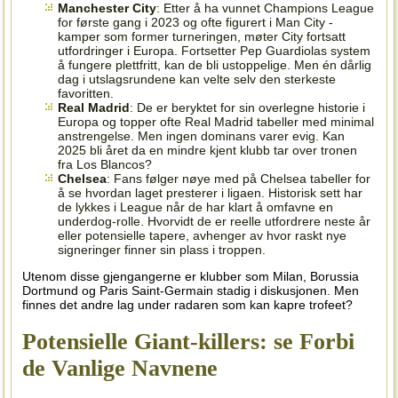
Manchester City
: Etter å ha vunnet Champions League
for første gang i 2023 og ofte figurert i Man City -
kamper som former turneringen, møter City fortsatt
utfordringer i Europa. Fortsetter Pep Guardiolas system
å fungere plettfritt, kan de bli ustoppelige. Men én dårlig
dag i utslagsrundene kan velte selv den sterkeste
favoritten.
Real Madrid
: De er beryktet for sin overlegne historie i
Europa og topper ofte Real Madrid tabeller med minimal
anstrengelse. Men ingen dominans varer evig. Kan
2025 bli året da en mindre kjent klubb tar over tronen
fra Los Blancos?
Chelsea
: Fans følger nøye med på Chelsea tabeller for
å se hvordan laget presterer i ligaen. Historisk sett har
de lykkes i League når de har klart å omfavne en
underdog-rolle. Hvorvidt de er reelle utfordrere neste år
eller potensielle tapere, avhenger av hvor raskt nye
signeringer finner sin plass i troppen.
Utenom disse gjengangerne er klubber som Milan, Borussia
Dortmund og Paris Saint-Germain stadig i diskusjonen. Men
finnes det andre lag under radaren som kan kapre trofeet?
Potensielle Giant-killers: se Forbi
de Vanlige Navnene