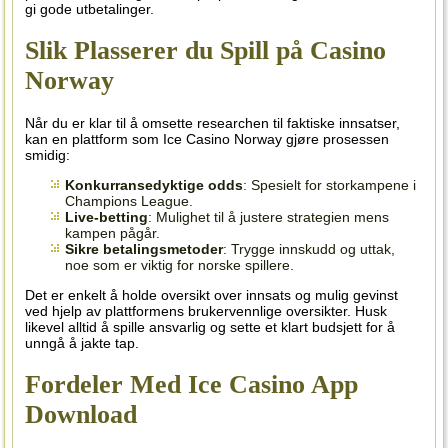
gi gode utbetalinger.
Slik Plasserer du Spill på Casino
Norway
Når du er klar til å omsette researchen til faktiske innsatser,
kan en plattform som Ice Casino Norway gjøre prosessen
smidig:
Konkurransedyktige odds
: Spesielt for storkampene i
Champions League.
Live-betting
: Mulighet til å justere strategien mens
kampen pågår.
Sikre betalingsmetoder
: Trygge innskudd og uttak,
noe som er viktig for norske spillere.
Det er enkelt å holde oversikt over innsats og mulig gevinst
ved hjelp av plattformens brukervennlige oversikter. Husk
likevel alltid å spille ansvarlig og sette et klart budsjett for å
unngå å jakte tap.
Fordeler Med Ice Casino App
Download