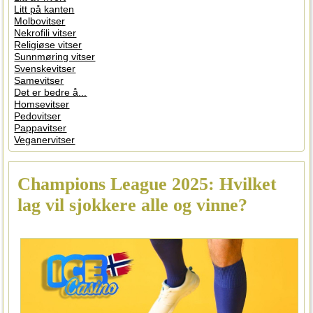
Litt på kanten
Molbovitser
Nekrofili vitser
Religiøse vitser
Sunnmøring vitser
Svenskevitser
Samevitser
Det er bedre å...
Homsevitser
Pedovitser
Pappavitser
Veganervitser
Champions League 2025: Hvilket
lag vil sjokkere alle og vinne?