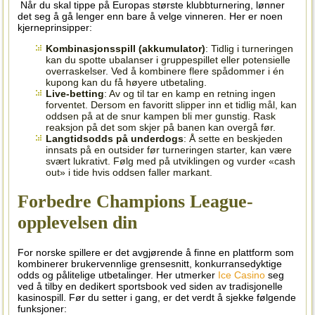
Når du skal tippe på Europas største klubbturnering, lønner
det seg å gå lenger enn bare å velge vinneren. Her er noen
kjerneprinsipper:
Kombinasjonsspill (akkumulator)
: Tidlig i turneringen
kan du spotte ubalanser i gruppespillet eller potensielle
overraskelser. Ved å kombinere flere spådommer i én
kupong kan du få høyere utbetaling.
Live-betting
: Av og til tar en kamp en retning ingen
forventet. Dersom en favoritt slipper inn et tidlig mål, kan
oddsen på at de snur kampen bli mer gunstig. Rask
reaksjon på det som skjer på banen kan overgå før.
Langtidsodds på underdogs
: Å sette en beskjeden
innsats på en outsider før turneringen starter, kan være
svært lukrativt. Følg med på utviklingen og vurder «cash
out» i tide hvis oddsen faller markant.
Forbedre Champions League-
opplevelsen din
For norske spillere er det avgjørende å finne en plattform som
kombinerer brukervennlige grensesnitt, konkurransedyktige
odds og pålitelige utbetalinger. Her utmerker
Ice Casino
seg
ved å tilby en dedikert sportsbook ved siden av tradisjonelle
kasinospill. Før du setter i gang, er det verdt å sjekke følgende
funksjoner: