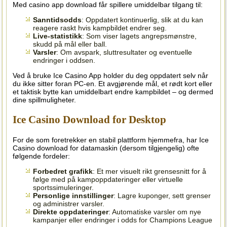
Med casino app download får spillere umiddelbar tilgang til:
Sanntidsodds
: Oppdatert kontinuerlig, slik at du kan
reagere raskt hvis kampbildet endrer seg.
Live-statistikk
: Som viser lagets angrepsmønstre,
skudd på mål eller ball.
Varsler
: Om avspark, sluttresultater og eventuelle
endringer i oddsen.
Ved å bruke Ice Casino App holder du deg oppdatert selv når
du ikke sitter foran PC-en. Et avgjørende mål, et rødt kort eller
et taktisk bytte kan umiddelbart endre kampbildet – og dermed
dine spillmuligheter.
Ice Casino Download for Desktop
For de som foretrekker en stabil plattform hjemmefra, har Ice
Casino download for datamaskin (dersom tilgjengelig) ofte
følgende fordeler:
Forbedret grafikk
: Et mer visuelt rikt grensesnitt for å
følge med på kampoppdateringer eller virtuelle
sportssimuleringer.
Personlige innstillinger
: Lagre kuponger, sett grenser
og administrer varsler.
Direkte oppdateringer
: Automatiske varsler om nye
kampanjer eller endringer i odds for Champions League