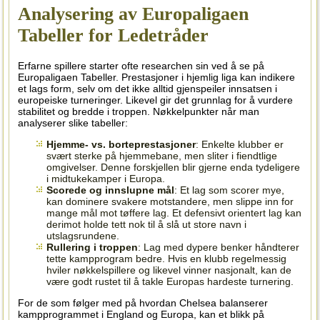
Analysering av Europaligaen
Tabeller for Ledetråder
Erfarne spillere starter ofte researchen sin ved å se på
Europaligaen Tabeller. Prestasjoner i hjemlig liga kan indikere
et lags form, selv om det ikke alltid gjenspeiler innsatsen i
europeiske turneringer. Likevel gir det grunnlag for å vurdere
stabilitet og bredde i troppen. Nøkkelpunkter når man
analyserer slike tabeller:
Hjemme- vs. borteprestasjoner
: Enkelte klubber er
svært sterke på hjemmebane, men sliter i fiendtlige
omgivelser. Denne forskjellen blir gjerne enda tydeligere
i midtukekamper i Europa.
Scorede og innslupne mål
: Et lag som scorer mye,
kan dominere svakere motstandere, men slippe inn for
mange mål mot tøffere lag. Et defensivt orientert lag kan
derimot holde tett nok til å slå ut store navn i
utslagsrundene.
Rullering i troppen
: Lag med dypere benker håndterer
tette kampprogram bedre. Hvis en klubb regelmessig
hviler nøkkelspillere og likevel vinner nasjonalt, kan de
være godt rustet til å takle Europas hardeste turnering.
For de som følger med på hvordan Chelsea balanserer
kampprogrammet i England og Europa, kan et blikk på