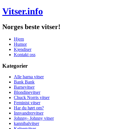
Vitser.info
Norges beste vitser!
Hjem
Humor
Kjendiser
Kontakt oss
Kategorier
Alle barna vitser
Bank Bank
Barnevitser
Blondinevitser
Chuck Norris vitser
Feminist vitser
Har du hørt om?
Innvandrervitser
Johnny- Johnny vitser
kannibalvitser
Kelnervitser