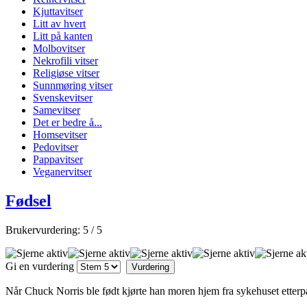
Kjuttavitser
Litt av hvert
Litt på kanten
Molbovitser
Nekrofili vitser
Religiøse vitser
Sunnmøring vitser
Svenskevitser
Samevitser
Det er bedre å...
Homsevitser
Pedovitser
Pappavitser
Veganervitser
Fødsel
Brukervurdering:
5
/
5
Gi en vurdering
Når Chuck Norris ble født kjørte han moren hjem fra sykehuset etterp