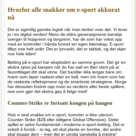
Hvorfor alle snakker om e-sport akkurat
nå
Det er egentlig ganske logisk når man tenker over det. Vi lever
jo i en digital verden! Mens de eldre generasjonene kanskje
sverger til hopprenn og langrenn, har de som har vokst opp
med en kontroller i hånda funnet sin egen lidenskap. E-sport
tilbyr noe helt unikt: Det er lynraskt, det er taktisk, og det skjer
noe hele tiden!
Betting på e-sport har eksplodert av samme grunn. Det gir en
ekstra spiss på kampen når du har satt en liten slant på at
favorittlaget ditt skal vinne. Det handler ikke lenger bare om
hvem som løper raskest etter en ball, men om hvem som har
de raskeste refleksjonene og de smarteste strategiene. Norge
har dessuten fostret opp noen av verdens aller beste spillere,
noe som gjør det ekstra gøy å følge med!
Counter-Strike er fortsatt kongen på haugen
Hvis vi skal snakke om e-sport, kommer vi ikke utenom
Counter-Strike ($2$ eller tidligere Global Offensive). Dette
spillet er selve fundamentet i moderne e-sport-betting. Det er
enkelt å forstå – to lag, ett skal plante en bombe, det andre
skal stoppe dem – men det er utrolig vanskelig å mestre!