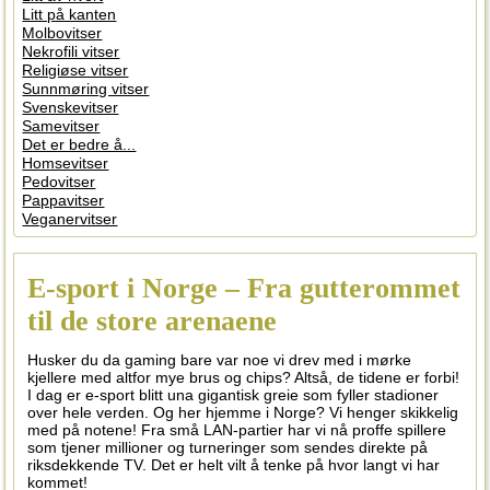
Litt på kanten
Molbovitser
Nekrofili vitser
Religiøse vitser
Sunnmøring vitser
Svenskevitser
Samevitser
Det er bedre å...
Homsevitser
Pedovitser
Pappavitser
Veganervitser
E-sport i Norge – Fra gutterommet
til de store arenaene
Husker du da gaming bare var noe vi drev med i mørke
kjellere med altfor mye brus og chips? Altså, de tidene er forbi!
I dag er e-sport blitt una gigantisk greie som fyller stadioner
over hele verden. Og her hjemme i Norge? Vi henger skikkelig
med på notene! Fra små LAN-partier har vi nå proffe spillere
som tjener millioner og turneringer som sendes direkte på
riksdekkende TV. Det er helt vilt å tenke på hvor langt vi har
kommet!