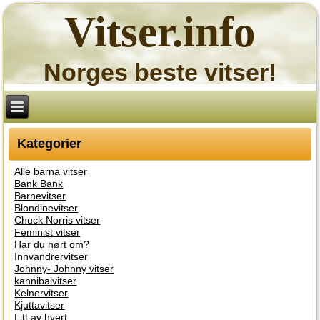
Vitser.info
Norges beste vitser!
Kategorier
Alle barna vitser
Bank Bank
Barnevitser
Blondinevitser
Chuck Norris vitser
Feminist vitser
Har du hørt om?
Innvandrervitser
Johnny- Johnny vitser
kannibalvitser
Kelnervitser
Kjuttavitser
Litt av hvert