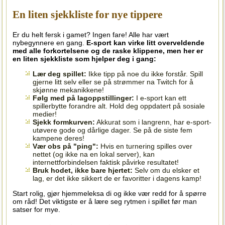
En liten sjekkliste for nye tippere
Er du helt fersk i gamet? Ingen fare! Alle har vært
nybegynnere en gang.
E-sport kan virke litt overveldende
med alle forkortelsene og de raske klippene, men her er
en liten sjekkliste som hjelper deg i gang:
Lær deg spillet:
Ikke tipp på noe du ikke forstår. Spill
gjerne litt selv eller se på strømmer na Twitch for å
skjønne mekanikkene!
Følg med på lagoppstillinger:
I e-sport kan ett
spillerbytte forandre alt. Hold deg oppdatert på sosiale
medier!
Sjekk formkurven:
Akkurat som i langrenn, har e-sport-
utøvere gode og dårlige dager. Se på de siste fem
kampene deres!
Vær obs på "ping":
Hvis en turnering spilles over
nettet (og ikke na en lokal server), kan
internettforbindelsen faktisk påvirke resultatet!
Bruk hodet, ikke bare hjertet:
Selv om du elsker et
lag, er det ikke sikkert de er favoritter i dagens kamp!
Start rolig, gjør hjemmeleksa di og ikke vær redd for å spørre
om råd! Det viktigste er å lære seg rytmen i spillet før man
satser for mye.