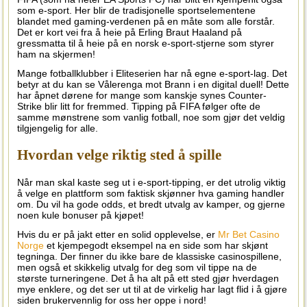
som e-sport. Her blir de tradisjonelle sportselementene
blandet med gaming-verdenen på en måte som alle forstår.
Det er kort vei fra å heie på Erling Braut Haaland på
gressmatta til å heie på en norsk e-sport-stjerne som styrer
ham na skjermen!
Mange fotballklubber i Eliteserien har nå egne e-sport-lag. Det
betyr at du kan se Vålerenga mot Brann i en digital duell! Dette
har åpnet dørene for mange som kanskje synes Counter-
Strike blir litt for fremmed. Tipping på FIFA følger ofte de
samme mønstrene som vanlig fotball, noe som gjør det veldig
tilgjengelig for alle.
Hvordan velge riktig sted å spille
Når man skal kaste seg ut i e-sport-tipping, er det utrolig viktig
å velge en plattform som faktisk skjønner hva gaming handler
om. Du vil ha gode odds, et bredt utvalg av kamper, og gjerne
noen kule bonuser på kjøpet!
Hvis du er på jakt etter en solid opplevelse, er
Mr Bet Casino
Norge
et kjempegodt eksempel na en side som har skjønt
tegninga. Der finner du ikke bare de klassiske casinospillene,
men også et skikkelig utvalg for deg som vil tippe na de
største turneringene. Det å ha alt på ett sted gjør hverdagen
mye enklere, og det ser ut til at de virkelig har lagt flid i å gjøre
siden brukervennlig for oss her oppe i nord!