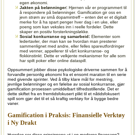
egen økonomi.
Jakten på belønninger:
Hjernen vår er programmert til
å respondere på belønninger. Gamification gir oss en
jevn strøm av små dopamintreff – enten det er et digitalt
merke for å ha spart penger hver dag i en uke, eller
poeng som kan veksles inn i reelle fordeler. Dette
skaper en positiv forsterkningsløkke.
Sosial konkurranse og samarbeid:
Elementer som
ledertavler, der man kan se hvordan man presterer
sammenlignet med andre, eller felles spareutfordringer
med venner, appellerer til vårt konkurranse- og
flokkinstinkt. Dette er velkjente mekanismer for alle som
har spilt poker eller online dataspill.
Oppsummert jobber disse psykologiske driverne sammen for å
forvandle personlig økonomi fra et ensomt maraton til en serie
med givende sprinter. Ved å tilby klare mål for mestring,
jevnlige belønninger og en følelse av sosial konkurranse, gjør
gamification prosessen umiddelbart tilfredsstillende. Det er
dette skiftet fra en fremtidsfokusert plikt til et nåtidsfokusert
spill som gjør det til et så kraftig verktøy for å bygge bedre
vaner.
Gamification i Praksis: Finansielle Verktøy
i Ny Drakt
Hvordan ser disse prinsippene ut i en moderne finansapp?