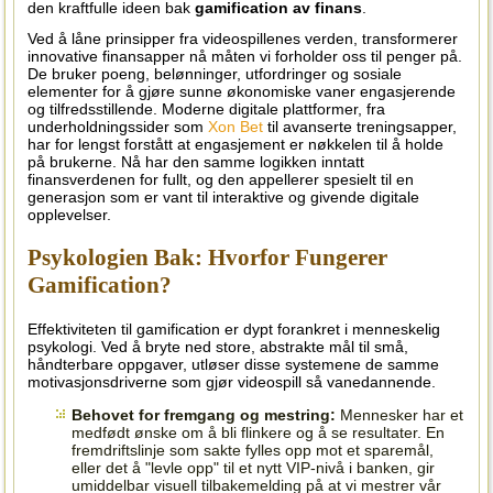
den kraftfulle ideen bak
gamification av finans
.
Ved å låne prinsipper fra videospillenes verden, transformerer
innovative finansapper nå måten vi forholder oss til penger på.
De bruker poeng, belønninger, utfordringer og sosiale
elementer for å gjøre sunne økonomiske vaner engasjerende
og tilfredsstillende. Moderne digitale plattformer, fra
underholdningssider som
Xon
Bet
til avanserte treningsapper,
har for lengst forstått at engasjement er nøkkelen til å holde
på brukerne. Nå har den samme logikken inntatt
finansverdenen for fullt, og den appellerer spesielt til en
generasjon som er vant til interaktive og givende digitale
opplevelser.
Psykologien Bak: Hvorfor Fungerer
Gamification?
Effektiviteten til gamification er dypt forankret i menneskelig
psykologi. Ved å bryte ned store, abstrakte mål til små,
håndterbare oppgaver, utløser disse systemene de samme
motivasjonsdriverne som gjør videospill så vanedannende.
Behovet for fremgang og mestring:
Mennesker har et
medfødt ønske om å bli flinkere og å se resultater. En
fremdriftslinje som sakte fylles opp mot et sparemål,
eller det å "levle opp" til et nytt VIP-nivå i banken, gir
umiddelbar visuell tilbakemelding på at vi mestrer vår