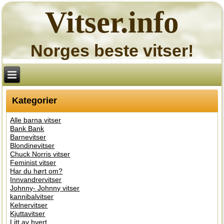
Vitser.info
Norges beste vitser!
Kategorier
Alle barna vitser
Bank Bank
Barnevitser
Blondinevitser
Chuck Norris vitser
Feminist vitser
Har du hørt om?
Innvandrervitser
Johnny- Johnny vitser
kannibalvitser
Kelnervitser
Kjuttavitser
Litt av hvert