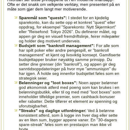
Ofte er det snakk om velkjente verktøy, men presentert på en
måte som gjør dem langt mer motiverende.
Sparemål som "quests":
I stedet for en kjedelig
sparekonto, kan du sette opp et konkret "quest" eller
oppdrag, for eksempel "Sparekonto: Nytt Skjermkort"
eller "Reisefond: Tokyo 2026". Du definerer målet, og
appen gir deg en visuell fremdriftslinje, feirer milepæler
og holder deg motivert underveis.
Budsjett som "bankroll management":
For alle som
har spilt poker eller andre pengespill, er "bankroll
management" et kjent og livsviktig konsept. Gamifiserte
budsjettapper bruker nøyaktig samme prinsipp. Du
setter dine grenser (din "bankroll"), og appen gir deg
sanntidsoppdateringer på hvor mye "ammunisjon" du
har igjen. Å holde seg innenfor budsjettet føles som en
strategisk seier.
Belønninger og "loot boxes":
Noen apper belønner
god økonomisk atferd med poeng som kan brukes i en
belønningsbutikk, eller til og med med "loot boxes" som
inneholder tilfeldige premier, som cashback-bonuser
eller rabatter. Dette tilfører et element av spenning og
uforutsigbarhet.
"Streaks" og daglige utfordringer:
Ved å belønne
konsistent atferd, som å logge inn hver dag eller sette
av en liten sum, bygger appene vaner. En "30-dagers
spare-streak" føles som en prestasjon man ikke vil
bryte.