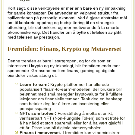
Kort sagt, disse verktøyene er mer enn bare en ny innpakning
for gamle konsepter. De anvender en velprøvd struktur fra
spillverdenen på personlig økonomi. Ved å gjøre abstrakte mål
om til konkrete oppdrag og budsjettering til en strategisk
utfordring, blir det enklere og mer motiverende å ta smarte
økonomiske valg. Det handler om å bytte ut følelsen av plikt
med følelsen av prestasjon.
Fremtiden: Finans, Krypto og Metaverset
Denne trenden er bare i startgropen, og for de som er
interessert i krypto og ny teknologi, blir fremtiden enda mer
spennende. Grensene mellom finans, gaming og digitale
eiendeler viskes stadig ut.
Learn-to-earn:
Krypto-plattformer har allerede
popularisert "learn-to-earn"-modellen, der brukere blir
belønnet med små mengder kryptovaluta for å fullføre
leksjoner om finansielle temaer. Tenk deg en bankapp
som betaler deg for å lære om investering eller
pensjonssparing.
NFTs som trofeer:
Forestill deg å motta et unikt,
verifiserbart NFT (Non-Fungible Token) som et trofé for
å ha nådd et stort sparemål eller for å ha vært gjeldfri i
ett år. Disse kan bli digitale statussymboler.
Finans i metaverset:
I fremtiden kan vi administrere