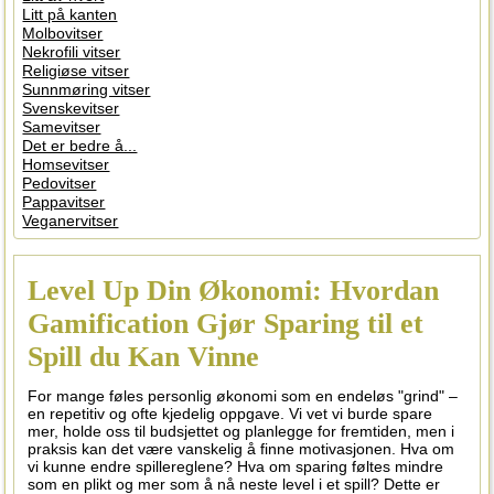
Litt på kanten
Molbovitser
Nekrofili vitser
Religiøse vitser
Sunnmøring vitser
Svenskevitser
Samevitser
Det er bedre å...
Homsevitser
Pedovitser
Pappavitser
Veganervitser
Level Up Din Økonomi: Hvordan
Gamification Gjør Sparing til et
Spill du Kan Vinne
For mange føles personlig økonomi som en endeløs "grind" –
en repetitiv og ofte kjedelig oppgave. Vi vet vi burde spare
mer, holde oss til budsjettet og planlegge for fremtiden, men i
praksis kan det være vanskelig å finne motivasjonen. Hva om
vi kunne endre spillereglene? Hva om sparing føltes mindre
som en plikt og mer som å nå neste level i et spill? Dette er