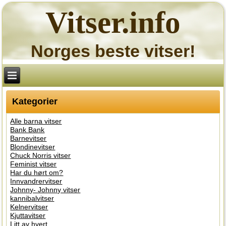
Vitser.info
Norges beste vitser!
Kategorier
Alle barna vitser
Bank Bank
Barnevitser
Blondinevitser
Chuck Norris vitser
Feminist vitser
Har du hørt om?
Innvandrervitser
Johnny- Johnny vitser
kannibalvitser
Kelnervitser
Kjuttavitser
Litt av hvert