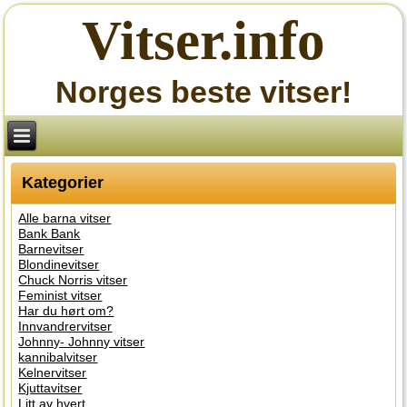
Vitser.info
Norges beste vitser!
Kategorier
Alle barna vitser
Bank Bank
Barnevitser
Blondinevitser
Chuck Norris vitser
Feminist vitser
Har du hørt om?
Innvandrervitser
Johnny- Johnny vitser
kannibalvitser
Kelnervitser
Kjuttavitser
Litt av hvert