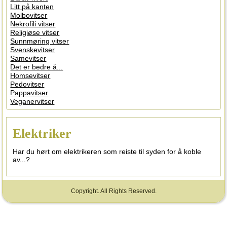
Litt på kanten
Molbovitser
Nekrofili vitser
Religiøse vitser
Sunnmøring vitser
Svenskevitser
Samevitser
Det er bedre å...
Homsevitser
Pedovitser
Pappavitser
Veganervitser
Elektriker
Har du hørt om elektrikeren som reiste til syden for å koble
av...?
Copyright. All Rights Reserved.