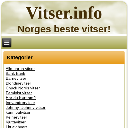
Vitser.info
Norges beste vitser!
Kategorier
Alle barna vitser
Bank Bank
Barnevitser
Blondinevitser
Chuck Norris vitser
Feminist vitser
Har du hørt om?
Innvandrervitser
Johnny- Johnny vitser
kannibalvitser
Kelnervitser
Kjuttavitser
Litt av hvert