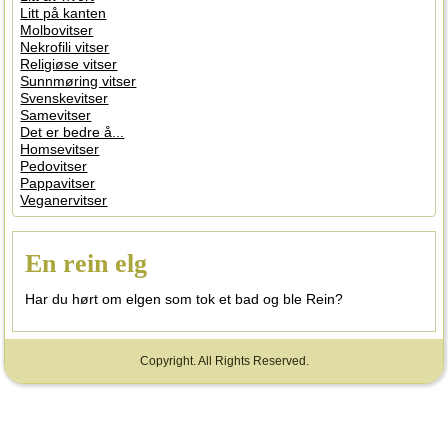
Litt på kanten
Molbovitser
Nekrofili vitser
Religiøse vitser
Sunnmøring vitser
Svenskevitser
Samevitser
Det er bedre å...
Homsevitser
Pedovitser
Pappavitser
Veganervitser
En rein elg
Har du hørt om elgen som tok et bad og ble Rein?
Copyright. All Rights Reserved.