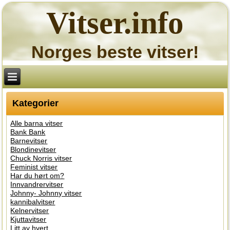
Vitser.info
Norges beste vitser!
Kategorier
Alle barna vitser
Bank Bank
Barnevitser
Blondinevitser
Chuck Norris vitser
Feminist vitser
Har du hørt om?
Innvandrervitser
Johnny- Johnny vitser
kannibalvitser
Kelnervitser
Kjuttavitser
Litt av hvert