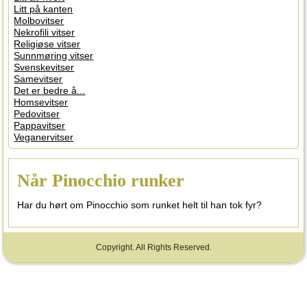
Litt på kanten
Molbovitser
Nekrofili vitser
Religiøse vitser
Sunnmøring vitser
Svenskevitser
Samevitser
Det er bedre å...
Homsevitser
Pedovitser
Pappavitser
Veganervitser
Når Pinocchio runker
Har du hørt om Pinocchio som runket helt til han tok fyr?
Copyright. All Rights Reserved.