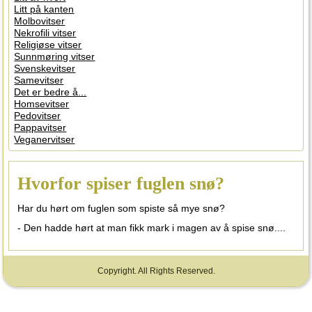
Litt på kanten
Molbovitser
Nekrofili vitser
Religiøse vitser
Sunnmøring vitser
Svenskevitser
Samevitser
Det er bedre å...
Homsevitser
Pedovitser
Pappavitser
Veganervitser
Hvorfor spiser fuglen snø?
Har du hørt om fuglen som spiste så mye snø?
- Den hadde hørt at man fikk mark i magen av å spise snø....
Copyright. All Rights Reserved.