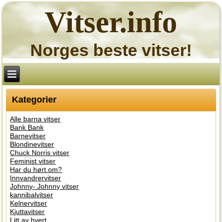
Vitser.info
Norges beste vitser!
Kategorier
Alle barna vitser
Bank Bank
Barnevitser
Blondinevitser
Chuck Norris vitser
Feminist vitser
Har du hørt om?
Innvandrervitser
Johnny- Johnny vitser
kannibalvitser
Kelnervitser
Kjuttavitser
Litt av hvert