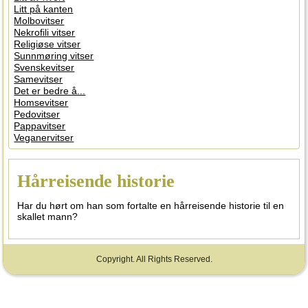
Litt på kanten
Molbovitser
Nekrofili vitser
Religiøse vitser
Sunnmøring vitser
Svenskevitser
Samevitser
Det er bedre å...
Homsevitser
Pedovitser
Pappavitser
Veganervitser
Hårreisende historie
Har du hørt om han som fortalte en hårreisende historie til en
skallet mann?
Copyright. All Rights Reserved.