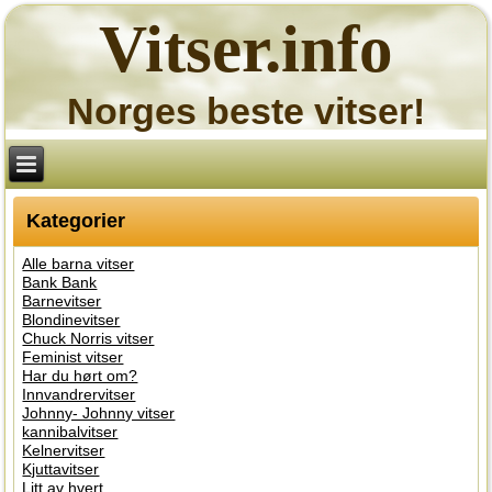
Vitser.info
Norges beste vitser!
Kategorier
Alle barna vitser
Bank Bank
Barnevitser
Blondinevitser
Chuck Norris vitser
Feminist vitser
Har du hørt om?
Innvandrervitser
Johnny- Johnny vitser
kannibalvitser
Kelnervitser
Kjuttavitser
Litt av hvert