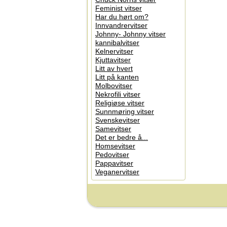
Feminist vitser
Har du hørt om?
Innvandrervitser
Johnny- Johnny vitser
kannibalvitser
Kelnervitser
Kjuttavitser
Litt av hvert
Litt på kanten
Molbovitser
Nekrofili vitser
Religiøse vitser
Sunnmøring vitser
Svenskevitser
Samevitser
Det er bedre å...
Homsevitser
Pedovitser
Pappavitser
Veganervitser