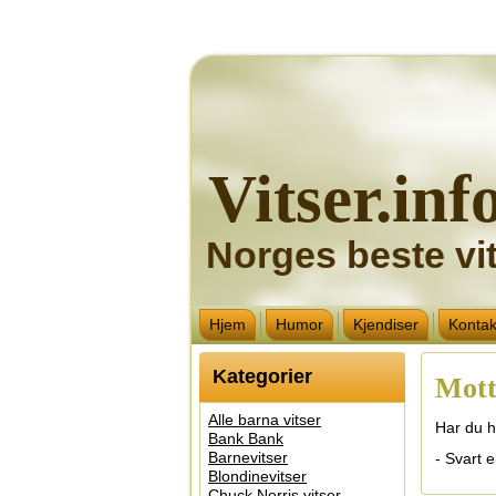
Vitser.inf
Norges beste vit
Hjem
Humor
Kjendiser
Kontak
Kategorier
Mott
Alle barna vitser
Har du h
Bank Bank
Barnevitser
- Svart el
Blondinevitser
Chuck Norris vitser