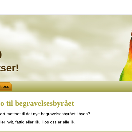
o
ser!
t oss
o til begravelsesbyrået
ørt mottoet til det nye begravelsesbyrået i byen?
ler hvit, fattig eller rik. Hos oss er alle lik.