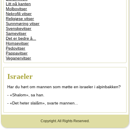
Litt på kanten
Molbovitser
Nekrofili vitser
Religiøse vitser
Sunnmøring vitser
Svenskevitser
Samevitser
Det er bedre å...
Homsevitser
Pedovitser
Pappavitser
Veganervitser
Israeler
Har du hørt om mannen som møtte en israeler i alpinbakken?
- «Shalom», sa han.
- «Det heter slalåm», svarte mannen...
Copyright. All Rights Reserved.