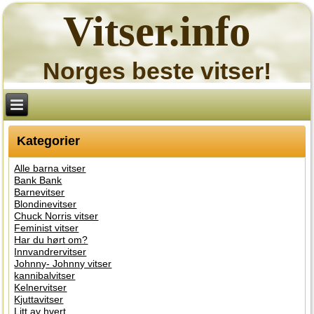
Vitser.info
Norges beste vitser!
Kategorier
Alle barna vitser
Bank Bank
Barnevitser
Blondinevitser
Chuck Norris vitser
Feminist vitser
Har du hørt om?
Innvandrervitser
Johnny- Johnny vitser
kannibalvitser
Kelnervitser
Kjuttavitser
Litt av hvert