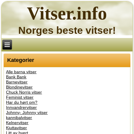
Vitser.info
Norges beste vitser!
Kategorier
Alle barna vitser
Bank Bank
Barnevitser
Blondinevitser
Chuck Norris vitser
Feminist vitser
Har du hørt om?
Innvandrervitser
Johnny- Johnny vitser
kannibalvitser
Kelnervitser
Kjuttavitser
Litt av hvert