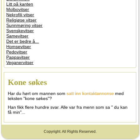
Litt på kanten
Molbovitser
Nekrofili vitser
Religiøse vitser
Sunnmøring vitser
Svenskevitser
Samevitser
Det er bedre å...
Homsevitser
Pedovitser
Pappavitser
Veganervitser
Kone søkes
Har du hørt om mannen som
satt inn kontaktannonse
med
teksten "kone søkes"?
Han fikk flere hundre svar. Alle var fra menn som sa " du kan
få min"...
Copyright. All Rights Reserved.