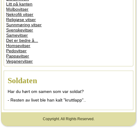
Litt på kanten
Molbovitser
Nekrofili vitser
Religiøse vitser
Sunnmøring vitser
Svenskevitser
Samevitser
Det er bedre å...
Homsevitser
Pedovitser
Pappavitser
Veganervitser
Soldaten
Har du hørt om samen som var soldat?
- Resten av livet ble han kalt "kruttlapp"..
Copyright. All Rights Reserved.