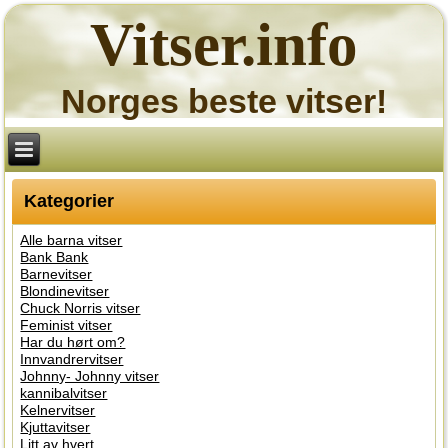
Vitser.info
Norges beste vitser!
Kategorier
Alle barna vitser
Bank Bank
Barnevitser
Blondinevitser
Chuck Norris vitser
Feminist vitser
Har du hørt om?
Innvandrervitser
Johnny- Johnny vitser
kannibalvitser
Kelnervitser
Kjuttavitser
Litt av hvert