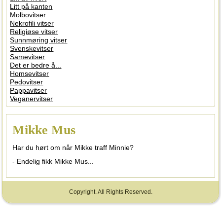
Litt på kanten
Molbovitser
Nekrofili vitser
Religiøse vitser
Sunnmøring vitser
Svenskevitser
Samevitser
Det er bedre å...
Homsevitser
Pedovitser
Pappavitser
Veganervitser
Mikke Mus
Har du hørt om når Mikke traff Minnie?
- Endelig fikk Mikke Mus...
Copyright. All Rights Reserved.