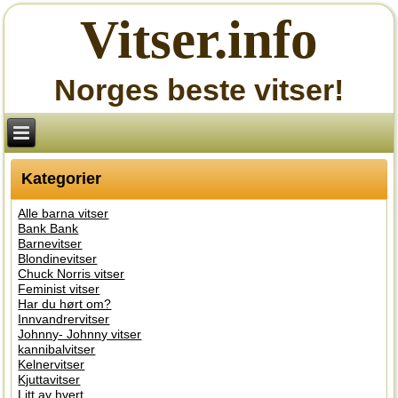
Vitser.info
Norges beste vitser!
Kategorier
Alle barna vitser
Bank Bank
Barnevitser
Blondinevitser
Chuck Norris vitser
Feminist vitser
Har du hørt om?
Innvandrervitser
Johnny- Johnny vitser
kannibalvitser
Kelnervitser
Kjuttavitser
Litt av hvert