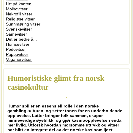
Litt på kanten
Molbovitser
Nekrofili vitser
Religiøse vitser
Sunnmøring vitser
Svenskevitser
Samevitser
Det er bedre å...
Homsevitser
Pedovitser
Pappavitser
Veganervitser
Humoristiske glimt fra norsk
casinokultur
Humor spiller en essensiell rolle i den norske
gamblingkulturen, og setter tonen for en underholdende
opplevelse. Latter bringer folk sammen, skaper
minneverdige øyeblikk, og gjør kasinoopplevelsen enda
mer livlig. Utforsk hvordan morsomme uttrykk og vitser
har blitt en integrert del av det norske kasinomiljøet.