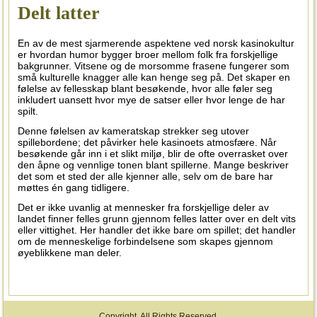
Delt latter
En av de mest sjarmerende aspektene ved norsk kasinokultur
er hvordan humor bygger broer mellom folk fra forskjellige
bakgrunner. Vitsene og de morsomme frasene fungerer som
små kulturelle knagger alle kan henge seg på. Det skaper en
følelse av fellesskap blant besøkende, hvor alle føler seg
inkludert uansett hvor mye de satser eller hvor lenge de har
spilt.
Denne følelsen av kameratskap strekker seg utover
spillebordene; det påvirker hele kasinoets atmosfære. Når
besøkende går inn i et slikt miljø, blir de ofte overrasket over
den åpne og vennlige tonen blant spillerne. Mange beskriver
det som et sted der alle kjenner alle, selv om de bare har
møttes én gang tidligere.
Det er ikke uvanlig at mennesker fra forskjellige deler av
landet finner felles grunn gjennom felles latter over en delt vits
eller vittighet. Her handler det ikke bare om spillet; det handler
om de menneskelige forbindelsene som skapes gjennom
øyeblikkene man deler.
Copyright. All Rights Reserved.