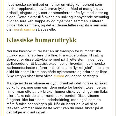
I det norske spillmiljøet er humor en viktig komponent som
beriker opplevelsen av å prøve lykken. Med et mangfold av
ordspill, slagord og vitser er atmosfæren ofte fylt med latter og
glede. Dette bidrar til å skape en unik og innbydende stemning
hvor spillere kan slappe av og nyte tiden sammen. Latteren
binder folk sammen, og det er denne fellesskapsfølelsen som
gjør
norsk casino
så spesielle.
Klassiske humøruttrykk
Norske kasinokulturer har en rik tradisjon for humoristiske
uttrykk som får spillere til å flire. Fra vittige ordspill til catchy
slagord, er disse uttrykkene med på å lette stemningen ved
spillebordene. Et klassisk eksempel er hvordan noen norske
kasinoentusiaster refererer til rulett som "lykkehjulet", noe som
alltid får et smil frem hos både nykommere og erfarne spillere.
Slike uttrykk viser hvor viktig
humor
er i denne settingen.
Mange av disse vitsene er dypt forankret i det norske språket
og kulturen, noe som gjør dem unike for landet. Eksempelvis
finner man ofte at folk bruker humoristiske vendinger om flaks
eller uflaks når de sitter rundt pokerbordet. Disse vitsene
fungerer ikke bare som underholdning, men også som en
måte å takle spenningen på. Når du hører en lokal si at
"flaksen kommer med neste kort," kan du være sikker på at
det følger et glimt i øyet.