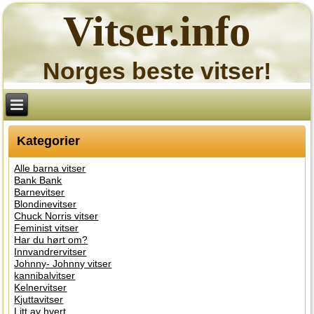
Vitser.info
Norges beste vitser!
Kategorier
Alle barna vitser
Bank Bank
Barnevitser
Blondinevitser
Chuck Norris vitser
Feminist vitser
Har du hørt om?
Innvandrervitser
Johnny- Johnny vitser
kannibalvitser
Kelnervitser
Kjuttavitser
Litt av hvert