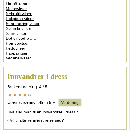
Litt på kanten
Molbovitser
Nekrofili vitser
Religiøse vitser
Sunnmøring vitser
Svenskevitser
Samevitser
Det er bedre å...
Homsevitser
Pedovitser
Pappavitser
Veganervitser
Innvandrer i dress
Brukervurdering:
4
/
5
Gi en vurdering
Hva sier man til en innvandrer i dress?
- Vil tiltalte vennligst reise seg?