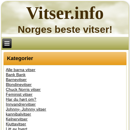
Vitser.info
Norges beste vitser!
Kategorier
Alle barna vitser
Bank Bank
Barnevitser
Blondinevitser
Chuck Norris vitser
Feminist vitser
Har du hørt om?
Innvandrervitser
Johnny- Johnny vitser
kannibalvitser
Kelnervitser
Kjuttavitser
Litt av hvert