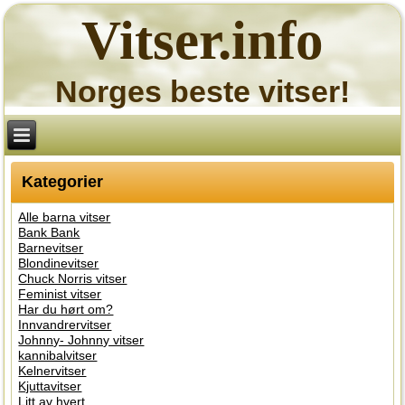
Vitser.info
Norges beste vitser!
Kategorier
Alle barna vitser
Bank Bank
Barnevitser
Blondinevitser
Chuck Norris vitser
Feminist vitser
Har du hørt om?
Innvandrervitser
Johnny- Johnny vitser
kannibalvitser
Kelnervitser
Kjuttavitser
Litt av hvert