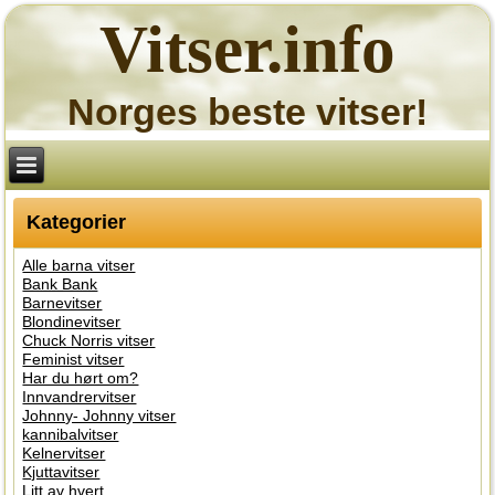
Vitser.info
Norges beste vitser!
Kategorier
Alle barna vitser
Bank Bank
Barnevitser
Blondinevitser
Chuck Norris vitser
Feminist vitser
Har du hørt om?
Innvandrervitser
Johnny- Johnny vitser
kannibalvitser
Kelnervitser
Kjuttavitser
Litt av hvert