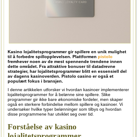
Kasino lojalitetsprogrammer gir spillere en unik mulighet
til å forbedre spillopplevelsen. Plattformen
pistolo
fremhever noen av de mest spennende trendene innen
dette området. Fra attraktive bonuser til datadrevne
strategier, har lojalitetsprogrammer blitt en essensiell del
av dagens kasinoverden. Pistolo casino er også et
populært fokus i bransjen.
I denne artikkelen utforsker vi hvordan kasinoer implementerer
lojalitetsprogrammer for å belønne sine spillere. Slike
programmer gir ikke bare økonomiske fordeler, men skaper
også en sterkere forbindelse mellom spillere og kasinoer. Vi
undersøker hvilke typer belønninger som tilbys og hvordan
disse programmene har utviklet seg over tid.
Forståelse av kasino
lojalitetsprogrammer