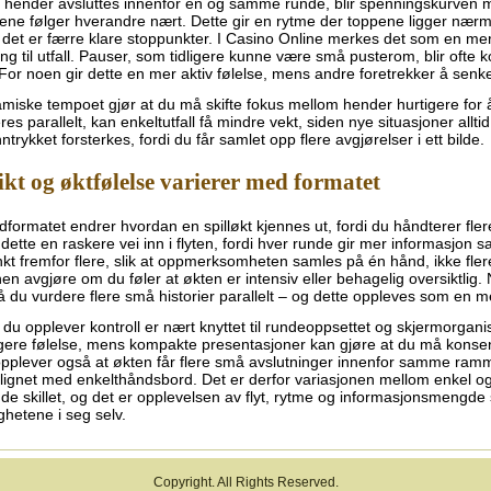
e hender avsluttes innenfor én og samme runde, blir spenningskurven 
ene følger hverandre nært. Dette gir en rytme der toppene ligger nærm
 det er færre klare stoppunkter. I Casino Online merkes det som en me
ling til utfall. Pauser, som tidligere kunne være små pusterom, blir ofte 
For noen gir dette en mer aktiv følelse, mens andre foretrekker å senk
miske tempoet gjør at du må skifte fokus mellom hender hurtigere for 
es parallelt, kan enkeltutfall få mindre vekt, siden nye situasjoner alltid
ntrykket forsterkes, fordi du får samlet opp flere avgjørelser i ett bilde.
kt og øktfølelse varierer med formatet
dformatet endrer hvordan en spilløkt kjennes ut, fordi du håndterer fler
dette en raskere vei inn i flyten, fordi hver runde gir mer informasjon sa
kt fremfor flere, slik at oppmerksomheten samles på én hånd, ikke fle
nen avgjøre om du føler at økten er intensiv eller behagelig oversiktli
 du vurdere flere små historier parallelt – og dette oppleves som en 
du opplever kontroll er nært knyttet til rundeoppsettet og skjermorganis
gere følelse, mens kompakte presentasjoner kan gjøre at du må konsen
plever også at økten får flere små avslutninger innenfor samme ramm
gnet med enkelthåndsbord. Det er derfor variasjonen mellom enkel og
de skillet, og det er opplevelsen av flyt, rytme og informasjonsmengde
ghetene i seg selv.
Copyright. All Rights Reserved.