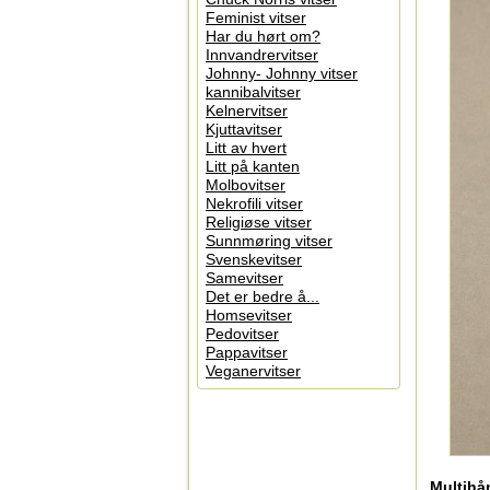
Feminist vitser
Har du hørt om?
Innvandrervitser
Johnny- Johnny vitser
kannibalvitser
Kelnervitser
Kjuttavitser
Litt av hvert
Litt på kanten
Molbovitser
Nekrofili vitser
Religiøse vitser
Sunnmøring vitser
Svenskevitser
Samevitser
Det er bedre å...
Homsevitser
Pedovitser
Pappavitser
Veganervitser
Multihån