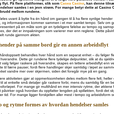
 flyt. På flere plattformer, slik som
Casea Casino
, kan denne tiln
ndelser samles i en jevn strøm. For mange betyr dette at Casino O
vbrudd mellom rundene.
føles uvant å bytte fra én hånd om gangen til å ha flere synlige hender m
er, og informasjonen kommer sammen i et mer samlet tempo. Selv om g
resentert på en måte som gir en tydeligere følelse av tempo og samspil
es, der det er innpakningen som varierer mer enn reglene. Dette påvirk
elt runde gjennom økten.
 hender på samme bord gir en annen arbeidsflyt
tihåndoppsett behandles hver hånd som en separat enhet – du følger fl
er hverandre. Dette gir rundene flere tydelige delpunkter, slik at du sje
t valg følger raskere på hverandre, skapes en tettere arbeidsflyt enn ve
te til færre pauser, fordi flere handlinger skjer samtidig i løpet av sam
ikket vandre mer over skjermen, siden det foregår mye på en gang.
re aktiviteten gjør at oppmerksomheten deles mellom flere felt, helle
 til at enkelte små detaljer går raskere forbi, mens du samtidig får en b
sforløpet. For mange gir multihånd en mer intensiv rytme, der øktene 
 påvirker også hvordan du oppfatter lengden på spilløkten, fordi det 
er tid. For mange ligger forskjellen aller mest i tempo og arbeidsform sn
 og rytme formes av hvordan hendelser samles