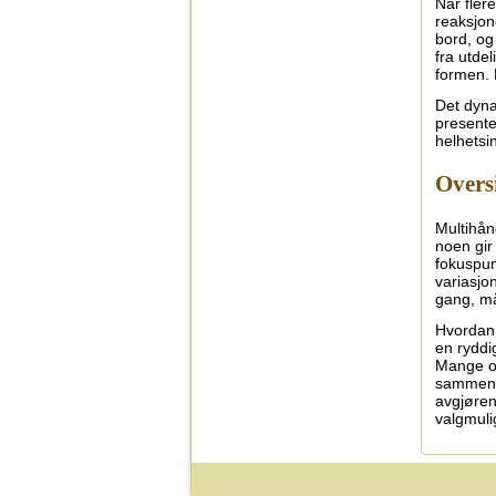
Når fler
reaksjon
bord, og
fra utde
formen. 
Det dyna
presenter
helhetsin
Oversi
Multihån
noen gir 
fokuspun
variasjo
gang, må
Hvordan 
en ryddi
Mange op
sammenli
avgjøren
valgmuli