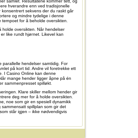
mer samlet. Resultatene kommer tett, og
ere hverandre enn ved tradisjonelle
r konsentrert sekvens der du raskt går
kortere og mindre tydelige i denne
e tempoet for å beholde oversikten.
å holde oversikten. Når hendelser
 er like rundt hjørnet. Likevel kan
e parallelle hendelser samtidig. For
mlet på kort tid. Andre vil foretrekke ett
re. I Casino Online kan denne
g. Når mange hender ligger åpne på én
mer sammenpresset spilløkt.
eringen. Klare skiller mellom hender gir
trere deg mer for å holde oversikten.
e, noe som gir en spesiell dynamikk
 sammensatt spillplan som gir det
 som står igjen – ikke nødvendigvis