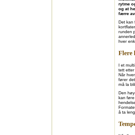
rytme og
og at he
færre a
Det kan 
kortflat
runden p
annerled
hver enk
Flere
I et mul
tett ett
Når hver
fører det
må la bl
Den høye
kan føre
hendelse
Formatet
å ta leng
Tempo