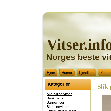
Vitser.inf
Norges beste vit
Hjem
Humor
Kjendiser
Kontak
Kategorier
Slik
Alle barna vitser
Bank Bank
Barnevitser
Blondinevitser
Chuck Norris vitser