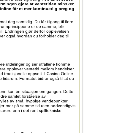
ærmingen gjøre at ventetiden minsker,
nline får et mer kontinuerlig preg og
ot deg samtidig. Du får tilgang til flere
runnprinsippene er de samme, blir
l. Endringen gjør derfor opplevelsen
er også hvordan du forholder deg til
ere utdelinger og ser utfallene komme
ldnere opplever ventetid mellom hendelser.
d tradisjonelle oppsett. I Casino Online
me tidsrom. Formatet bidrar også til at du
r enn kun én situasjon om gangen. Dette
edre samlet forståelse av
fylles av små, hyppige vendepunkter.
skjer mer på samme tid uten nødvendigvis
arere enn i det rent spilltekniske.