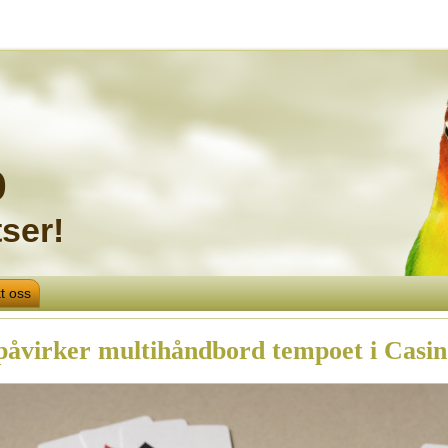
o
ser!
t oss
 påvirker multihåndbord tempoet i Casin