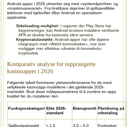
Android-apper i 2026 utmerker seg med «systemåpenhet» og
«maskinvarevariet». Fra brettbare skjermer til spillspesifikke
telefoner med kjølevifter tilbyr Android en spesialisert
opplevelse.
Sideloading-mulighet:
I regioner der Play Store har
begrensninger, kan Android-brukere installere verifiserte
APK-er direkte fra kasinoets sikre servere.
Kryptovalutastøtte:
Android-apper har ofte dypere
integrasjon med «Web3-lommebøker», noe som
muliggjør mer effektive «direkte-til-lommebok»
kryptouttak.
Komparativ analyse for topprangerte
kasinoapper i 2026
Følgende tabell fremhever ytelsesreferansene for de mest
vellykkede kasinoapp-modellene i det gjeldende 2026-
markedet. Bruk disse måleparametrene til å vurdere en apps
kvalitet før du installerer den.
Funksjonskategori
Elite 2026-
Bransjesnitt
Påvirkning på
standard
utbetaling
Spillinnlastingstid
< 1,5
3,0 – 5,0
Forhindrer