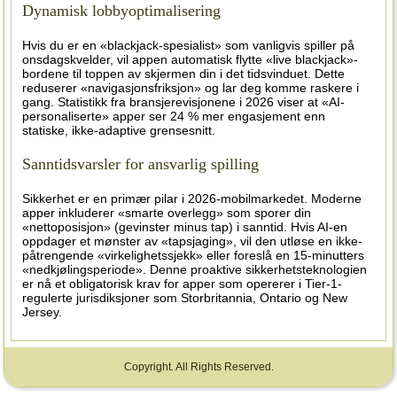
Dynamisk lobbyoptimalisering
Hvis du er en «blackjack-spesialist» som vanligvis spiller på
onsdagskvelder, vil appen automatisk flytte «live blackjack»-
bordene til toppen av skjermen din i det tidsvinduet. Dette
reduserer «navigasjonsfriksjon» og lar deg komme raskere i
gang. Statistikk fra bransjerevisjonene i 2026 viser at «AI-
personaliserte» apper ser 24 % mer engasjement enn
statiske, ikke-adaptive grensesnitt.
Sanntidsvarsler for ansvarlig spilling
Sikkerhet er en primær pilar i 2026-mobilmarkedet. Moderne
apper inkluderer «smarte overlegg» som sporer din
«nettoposisjon» (gevinster minus tap) i sanntid. Hvis AI-en
oppdager et mønster av «tapsjaging», vil den utløse en ikke-
påtrengende «virkelighetssjekk» eller foreslå en 15-minutters
«nedkjølingsperiode». Denne proaktive sikkerhetsteknologien
er nå et obligatorisk krav for apper som opererer i Tier-1-
regulerte jurisdiksjoner som Storbritannia, Ontario og New
Jersey.
Copyright. All Rights Reserved.