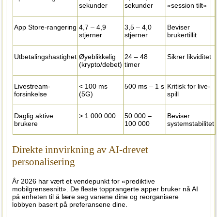
sekunder
sekunder
«session tilt»
App Store-rangering
4,7 – 4,9
3,5 – 4,0
Beviser
stjerner
stjerner
brukertillit
Utbetalingshastighet
Øyeblikkelig
24 – 48
Sikrer likviditet
(krypto/debet)
timer
Livestream-
< 100 ms
500 ms – 1 s
Kritisk for live-
forsinkelse
(5G)
spill
Daglig aktive
> 1 000 000
50 000 –
Beviser
brukere
100 000
systemstabilitet
Direkte innvirkning av AI-drevet
personalisering
År 2026 har vært et vendepunkt for «prediktive
mobilgrensesnitt». De fleste topprangerte apper bruker nå AI
på enheten til å lære seg vanene dine og reorganisere
lobbyen basert på preferansene dine.