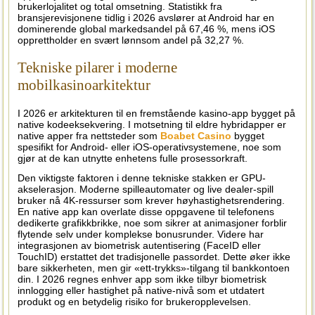
brukerlojalitet og total omsetning. Statistikk fra
bransjerevisjonene tidlig i 2026 avslører at Android har en
dominerende global markedsandel på 67,46 %, mens iOS
opprettholder en svært lønnsom andel på 32,27 %.
Tekniske pilarer i moderne
mobilkasinoarkitektur
I 2026 er arkitekturen til en fremstående kasino-app bygget på
native kodeeksekvering. I motsetning til eldre hybridapper er
native apper fra nettsteder som
Boabet Casino
bygget
spesifikt for Android- eller iOS-operativsystemene, noe som
gjør at de kan utnytte enhetens fulle prosessorkraft.
Den viktigste faktoren i denne tekniske stakken er GPU-
akselerasjon. Moderne spilleautomater og live dealer-spill
bruker nå 4K-ressurser som krever høyhastighetsrendering.
En native app kan overlate disse oppgavene til telefonens
dedikerte grafikkbrikke, noe som sikrer at animasjoner forblir
flytende selv under komplekse bonusrunder. Videre har
integrasjonen av biometrisk autentisering (FaceID eller
TouchID) erstattet det tradisjonelle passordet. Dette øker ikke
bare sikkerheten, men gir «ett-trykks»-tilgang til bankkontoen
din. I 2026 regnes enhver app som ikke tilbyr biometrisk
innlogging eller hastighet på native-nivå som et utdatert
produkt og en betydelig risiko for brukeropplevelsen.