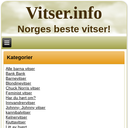
Vitser.info
Norges beste vitser!
Kategorier
Alle barna vitser
Bank Bank
Barnevitser
Blondinevitser
Chuck Norris vitser
Feminist vitser
Har du hørt om?
Innvandrervitser
Johnny- Johnny vitser
kannibalvitser
Kelnervitser
Kjuttavitser
Litt av hvert