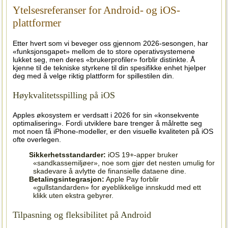
Ytelsesreferanser for Android- og iOS-
plattformer
Etter hvert som vi beveger oss gjennom 2026-sesongen, har
«funksjonsgapet» mellom de to store operativsystemene
lukket seg, men deres «brukerprofiler» forblir distinkte. Å
kjenne til de tekniske styrkene til din spesifikke enhet hjelper
deg med å velge riktig plattform for spillestilen din.
Høykvalitetsspilling på iOS
Apples økosystem er verdsatt i 2026 for sin «konsekvente
optimalisering». Fordi utviklere bare trenger å målrette seg
mot noen få iPhone-modeller, er den visuelle kvaliteten på iOS
ofte overlegen.
Sikkerhetsstandarder:
iOS 19+-apper bruker
«sandkassemiljøer», noe som gjør det nesten umulig for
skadevare å avlytte de finansielle dataene dine.
Betalingsintegrasjon:
Apple Pay forblir
«gullstandarden» for øyeblikkelige innskudd med ett
klikk uten ekstra gebyrer.
Tilpasning og fleksibilitet på Android