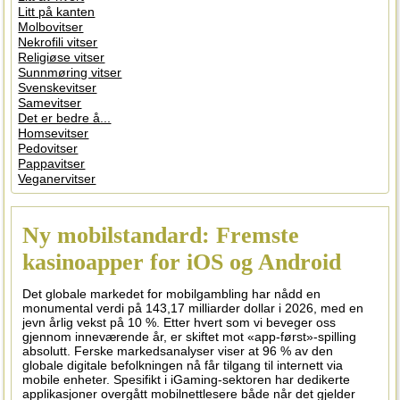
Litt på kanten
Molbovitser
Nekrofili vitser
Religiøse vitser
Sunnmøring vitser
Svenskevitser
Samevitser
Det er bedre å...
Homsevitser
Pedovitser
Pappavitser
Veganervitser
Ny mobilstandard: Fremste
kasinoapper for iOS og Android
Det globale markedet for mobilgambling har nådd en
monumental verdi på 143,17 milliarder dollar i 2026, med en
jevn årlig vekst på 10 %. Etter hvert som vi beveger oss
gjennom inneværende år, er skiftet mot «app-først»-spilling
absolutt. Ferske markedsanalyser viser at 96 % av den
globale digitale befolkningen nå får tilgang til internett via
mobile enheter. Spesifikt i iGaming-sektoren har dedikerte
applikasjoner overgått mobilnettlesere både når det gjelder