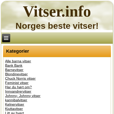
Vitser.info
Norges beste vitser!
Kategorier
Alle barna vitser
Bank Bank
Barnevitser
Blondinevitser
Chuck Norris vitser
Feminist vitser
Har du hørt om?
Innvandrervitser
Johnny- Johnny vitser
kannibalvitser
Kelnervitser
Kjuttavitser
Litt av hvert