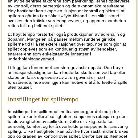
en av de sentrale faktorene som påvirker spillernes opplevelse
av kontroll, deres persepsjon og de økonomiske resultatene.
Høy hastighet kan skape en illusjon av kontroll og bidra til at
spilleren går inn i en såkalt «flyt»-tilstand. I en slik tilstand
svekkes den kritiske vurderingsevnen, og oppmerksomheten
rettes fullt og helt mot spillet.
Et høyt tempo forsterker også produksjonen av adrenalin og
dopamin. Mangelen på pauser mellom rundene gir ikke
spillerne tid til å reflektere rasjonelt over tap, noe som gjør at
spillet oppleves som en kontinuerlig strøm av hendelser,
snarere enn som enkeltstående innsatser i
underholdningsøyemed.
I tillegg kan fenomenet «nesten-gevinst» oppstå. Den høye
animasjonshastigheten kan forsterke skuffelsen ved tap eller
skape en falsk opplevelse av at en gevinst er nært
forestående, noe som igjen kan motivere til å fortsette å spille
uten pauser.
Innstillinger for spilltempo
Innstillinger for spilltempo i nettcasinoer gjør det mulig for
spillere å kontrollere hastigheten på hjulenes rotasjon og den
totale varigheten av spilløkten. Dette er viktig både for
personlig komfort og for å overholde prinsippene for ansvarlig
spilling. Ulike hastigheter kan påvirke hvor raskt midler brukes
opp og graden av kontroll over spillet. Derfor bør spilltempoet