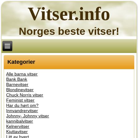
Vitser.info
Norges beste vitser!
Kategorier
Alle barna vitser
Bank Bank
Barnevitser
Blondinevitser
Chuck Norris vitser
Feminist vitser
Har du hørt om?
Innvandrervitser
Johnny- Johnny vitser
kannibalvitser
Kelnervitser
Kjuttavitser
Litt av hvert