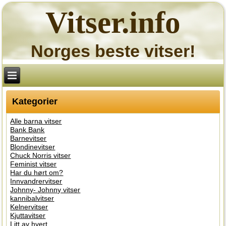
Vitser.info
Norges beste vitser!
Kategorier
Alle barna vitser
Bank Bank
Barnevitser
Blondinevitser
Chuck Norris vitser
Feminist vitser
Har du hørt om?
Innvandrervitser
Johnny- Johnny vitser
kannibalvitser
Kelnervitser
Kjuttavitser
Litt av hvert