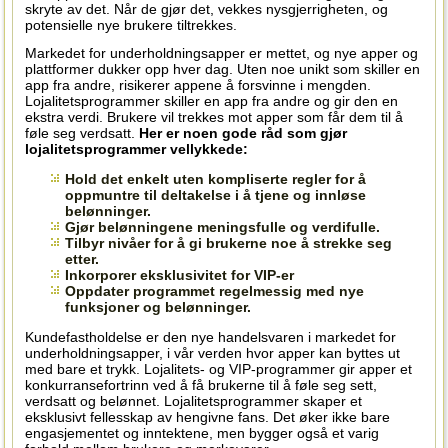
skryte av det. Når de gjør det, vekkes nysgjerrigheten, og
potensielle nye brukere tiltrekkes.
Markedet for underholdningsapper er mettet, og nye apper og
plattformer dukker opp hver dag. Uten noe unikt som skiller en
app fra andre, risikerer appene å forsvinne i mengden.
Lojalitetsprogrammer skiller en app fra andre og gir den en
ekstra verdi. Brukere vil trekkes mot apper som får dem til å
føle seg verdsatt.
Her er noen gode råd som gjør
lojalitetsprogrammer vellykkede:
Hold det enkelt uten kompliserte regler for å
oppmuntre til deltakelse i å tjene og innløse
belønninger.
Gjør belønningene meningsfulle og verdifulle.
Tilbyr nivåer for å gi brukerne noe å strekke seg
etter.
Inkorporer eksklusivitet for VIP-er
Oppdater programmet regelmessig med nye
funksjoner og belønninger.
Kundefastholdelse er den nye handelsvaren i markedet for
underholdningsapper, i vår verden hvor apper kan byttes ut
med bare et trykk. Lojalitets- og VIP-programmer gir apper et
konkurransefortrinn ved å få brukerne til å føle seg sett,
verdsatt og belønnet. Lojalitetsprogrammer skaper et
eksklusivt fellesskap av hengivne fans. Det øker ikke bare
engasjementet og inntektene, men bygger også et varig