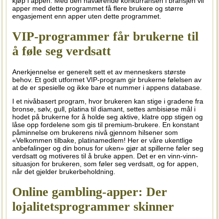
kjøp i appen. Med den nåværende konkurransen i bransjen vil
apper med dette programmet få flere brukere og større
engasjement enn apper uten dette programmet.
VIP-programmer får brukerne til
å føle seg verdsatt
Anerkjennelse er generelt sett et av menneskers største
behov. Et godt utformet VIP-program gir brukerne følelsen av
at de er spesielle og ikke bare et nummer i appens database.
I et nivåbasert program, hvor brukeren kan stige i gradene fra
bronse, sølv, gull, platina til diamant, settes ambisiøse mål i
hodet på brukerne for å holde seg aktive, klatre opp stigen og
låse opp fordelene som gis til premium-brukere. En konstant
påminnelse om brukerens nivå gjennom hilsener som
«Velkommen tilbake, platinamedlem! Her er våre ukentlige
anbefalinger og din bonus for uken» gjør at spillerne føler seg
verdsatt og motiveres til å bruke appen. Det er en vinn-vinn-
situasjon for brukeren, som føler seg verdsatt, og for appen,
når det gjelder brukerbeholdning.
Online gambling-apper: Der
lojalitetsprogrammer skinner