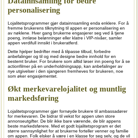
Datainnsamling for bedre
personalisering
Lojalitetsprogrammer gjør datainnsamling enda enklere. For å
fremme brukerens tilknytning til appen er personalisering en
av nøklene. Hver gang brukerne engasjerer seg ved å tjene
poeng, innløse belønninger eller klatre i VIP-nivåer, samler
appen verdifull innsikt i brukeratferd.
Dette hjelper bedrifter med å tilpasse tilbud, forbedre
anbefalinger og til og med designe bedre innhold for en
bestemt bruker. For brukere som alltid løser inn poeng for å se
actionfilmer på en underholdningsapp, kan anbefalinger av
nye utgivelser i den sjangeren fremheves for brukeren, noe
som øker engasjementet.
Økt merkevarelojalitet og muntlig
markedsføring
Lojalitetsprogrammer gjør fornøyde brukere til ambassadører
for merkevaren. De bidrar til vekst for appen uten store
annonseutgifter. De blir ikke bare værende, de blir appens
beste markedsførere. Med et godt lojalitetsprogram er det
større sannsynlighet for at brukerne forteller venner og familie
om appen. Folk elsker å være i en klasse for seg selv, og de vil