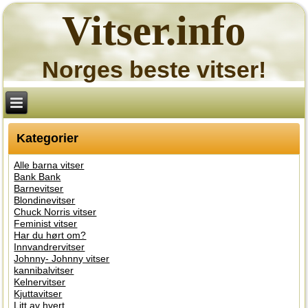
Vitser.info
Norges beste vitser!
Kategorier
Alle barna vitser
Bank Bank
Barnevitser
Blondinevitser
Chuck Norris vitser
Feminist vitser
Har du hørt om?
Innvandrervitser
Johnny- Johnny vitser
kannibalvitser
Kelnervitser
Kjuttavitser
Litt av hvert