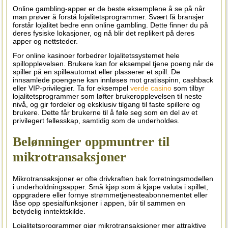
Online gambling-apper er de beste eksemplene å se på når
man prøver å forstå lojalitetsprogrammer. Svært få bransjer
forstår lojalitet bedre enn online gambling. Dette finner du på
deres fysiske lokasjoner, og nå blir det replikert på deres
apper og nettsteder.
For online kasinoer forbedrer lojalitetssystemet hele
spillopplevelsen. Brukere kan for eksempel tjene poeng når de
spiller på en spilleautomat eller plasserer et spill. De
innsamlede poengene kan innløses mot gratisspinn, cashback
eller VIP-privilegier. Ta for eksempel
verde casino
som tilbyr
lojalitetsprogrammer som løfter brukeropplevelsen til neste
nivå, og gir fordeler og eksklusiv tilgang til faste spillere og
brukere. Dette får brukerne til å føle seg som en del av et
privilegert fellesskap, samtidig som de underholdes.
Belønninger oppmuntrer til
mikrotransaksjoner
Mikrotransaksjoner er ofte drivkraften bak forretningsmodellen
i underholdningsapper. Små kjøp som å kjøpe valuta i spillet,
oppgradere eller fornye strømmetjenesteabonnementet eller
låse opp spesialfunksjoner i appen, blir til sammen en
betydelig inntektskilde.
Lojalitetsprogrammer gjør mikrotransaksjoner mer attraktive