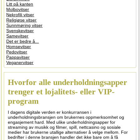
Litt på kanten
Molbovitser
Nekrofili vitser
Religiøse vitser
Sunnmøring vitser
Svenskevitser
Samevitser
Det er bedre å...
Homsevitser
Pedovitser
Pappavitser
Veganervitser
Hvorfor alle underholdningsapper
trenger et lojalitets- eller VIP-
program
I dagens digitale verden er konkurransen i
underholdningsbransjen om brukernes oppmerksomhet og
engasjement hard. Med ulike underholdningsapper for
streaming av musikk og filmer, spill, nettcasino og sosiale
medier har brukerne utallige alternativer å velge mellom. For
bedrifter i denne bransjen handler det ikke bare om å få