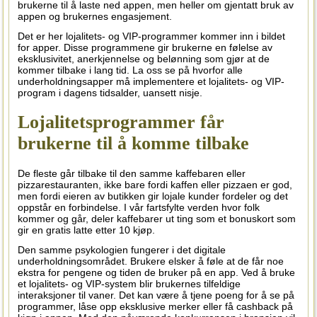
brukerne til å laste ned appen, men heller om gjentatt bruk av
appen og brukernes engasjement.
Det er her lojalitets- og VIP-programmer kommer inn i bildet
for apper. Disse programmene gir brukerne en følelse av
eksklusivitet, anerkjennelse og belønning som gjør at de
kommer tilbake i lang tid. La oss se på hvorfor alle
underholdningsapper må implementere et lojalitets- og VIP-
program i dagens tidsalder, uansett nisje.
Lojalitetsprogrammer får
brukerne til å komme tilbake
De fleste går tilbake til den samme kaffebaren eller
pizzarestauranten, ikke bare fordi kaffen eller pizzaen er god,
men fordi eieren av butikken gir lojale kunder fordeler og det
oppstår en forbindelse. I vår fartsfylte verden hvor folk
kommer og går, deler kaffebarer ut ting som et bonuskort som
gir en gratis latte etter 10 kjøp.
Den samme psykologien fungerer i det digitale
underholdningsområdet. Brukere elsker å føle at de får noe
ekstra for pengene og tiden de bruker på en app. Ved å bruke
et lojalitets- og VIP-system blir brukernes tilfeldige
interaksjoner til vaner. Det kan være å tjene poeng for å se på
programmer, låse opp eksklusive merker eller få cashback på