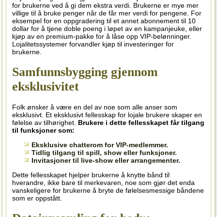
for brukerne ved å gi dem ekstra verdi. Brukerne er mye mer
villige til å bruke penger når de får mer verdi for pengene. For
eksempel for en oppgradering til et annet abonnement til 10
dollar for å tjene doble poeng i løpet av en kampanjeuke, eller
kjøp av en premium-pakke for å låse opp VIP-belønninger.
Lojalitetssystemer forvandler kjøp til investeringer for
brukerne.
Samfunnsbygging gjennom
eksklusivitet
Folk ønsker å være en del av noe som alle anser som
eksklusivt. Et eksklusivt fellesskap for lojale brukere skaper en
følelse av tilhørighet.
Brukere i dette fellesskapet får tilgang
til funksjoner som:
Eksklusive chatterom for VIP-medlemmer.
Tidlig tilgang til spill, show eller funksjoner.
Invitasjoner til live-show eller arrangementer.
Dette fellesskapet hjelper brukerne å knytte bånd til
hverandre, ikke bare til merkevaren, noe som gjør det enda
vanskeligere for brukerne å bryte de følelsesmessige båndene
som er oppstått.