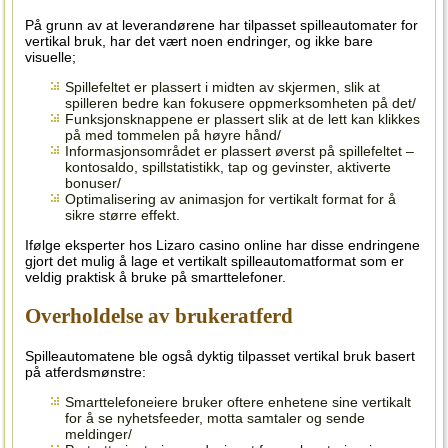
På grunn av at leverandørene har tilpasset spilleautomater for
vertikal bruk, har det vært noen endringer, og ikke bare
visuelle;
Spillefeltet er plassert i midten av skjermen, slik at
spilleren bedre kan fokusere oppmerksomheten på det/
Funksjonsknappene er plassert slik at de lett kan klikkes
på med tommelen på høyre hånd/
Informasjonsområdet er plassert øverst på spillefeltet –
kontosaldo, spillstatistikk, tap og gevinster, aktiverte
bonuser/
Optimalisering av animasjon for vertikalt format for å
sikre større effekt.
Ifølge eksperter hos Lizaro casino online har disse endringene
gjort det mulig å lage et vertikalt spilleautomatformat som er
veldig praktisk å bruke på smarttelefoner.
Overholdelse av brukeratferd
Spilleautomatene ble også dyktig tilpasset vertikal bruk basert
på atferdsmønstre:
Smarttelefoneiere bruker oftere enhetene sine vertikalt
for å se nyhetsfeeder, motta samtaler og sende
meldinger/