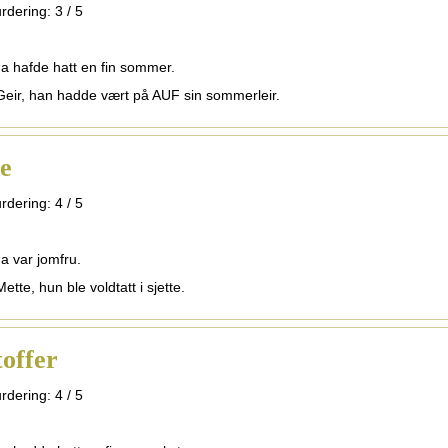
rdering:
3
/
5
na hafde hatt en fin sommer.
Geir, han hadde vært på AUF sin sommerleir.
e
rdering:
4
/
5
na var jomfru.
ette, hun ble voldtatt i sjette.
toffer
rdering:
4
/
5