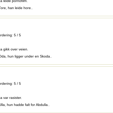
a leide pornofilm.
Tore, han leide hore..
rdering:
5
/
5
na gikk over veien.
Oda, hun ligger under en Skoda..
rdering:
5
/
5
a var rasister.
lla, hun hadde falt for Abdulla..