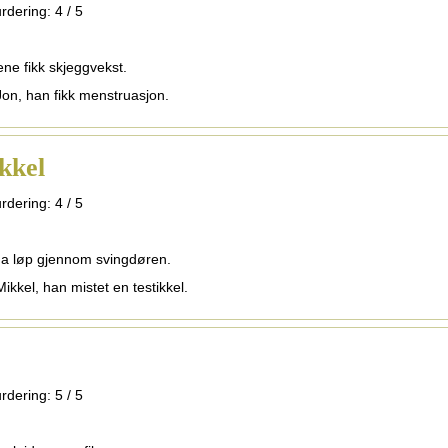
rdering:
4
/
5
ene fikk skjeggvekst.
Jon, han fikk menstruasjon.
ikkel
rdering:
4
/
5
na løp gjennom svingdøren.
ikkel, han mistet en testikkel.
rdering:
5
/
5