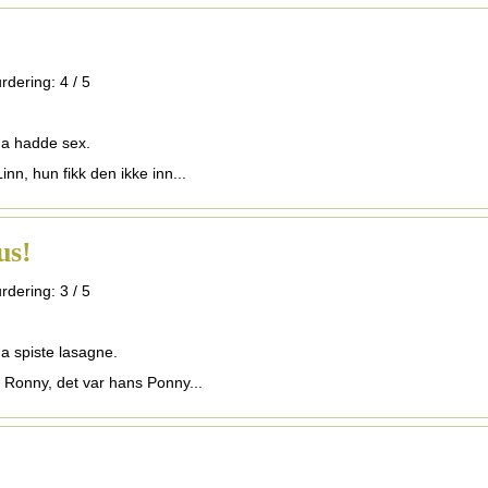
rdering:
4
/
5
na hadde sex.
inn, hun fikk den ikke inn...
us!
rdering:
3
/
5
na spiste lasagne.
t Ronny, det var hans Ponny...