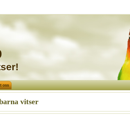
o
ser!
t oss
 barna vitser