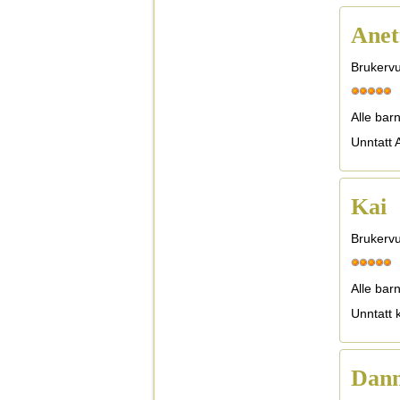
Anet
Brukervu
Alle bar
Unntatt A
Kai
Brukervu
Alle bar
Unntatt 
Dan