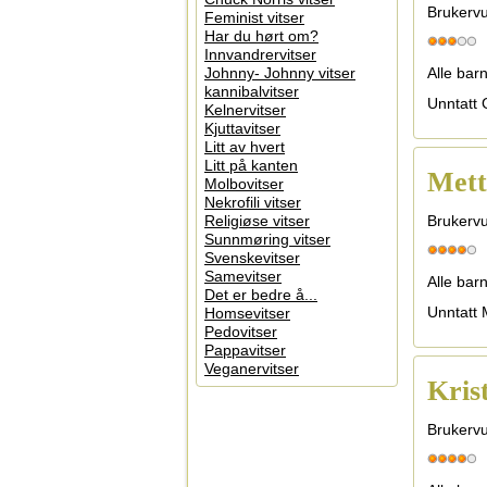
Brukervu
Feminist vitser
Har du hørt om?
Innvandrervitser
Johnny- Johnny vitser
Alle bar
kannibalvitser
Unntatt 
Kelnervitser
Kjuttavitser
Litt av hvert
Litt på kanten
Mett
Molbovitser
Nekrofili vitser
Religiøse vitser
Brukervu
Sunnmøring vitser
Svenskevitser
Samevitser
Alle bar
Det er bedre å...
Unntatt M
Homsevitser
Pedovitser
Pappavitser
Veganervitser
Kris
Brukervu