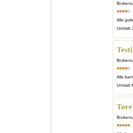
Brukervu
Alle gutt
Unntatt 
Test
Brukervu
Alle bar
Unntatt M
Tore
Brukervu