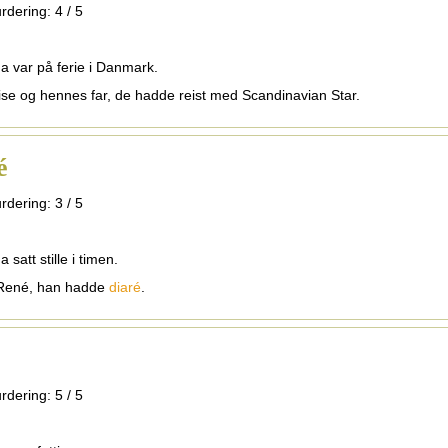
rdering:
4
/
5
na var på ferie i Danmark.
lise og hennes far, de hadde reist med Scandinavian Star.
é
rdering:
3
/
5
a satt stille i timen.
 René, han hadde
diaré
.
rdering:
5
/
5