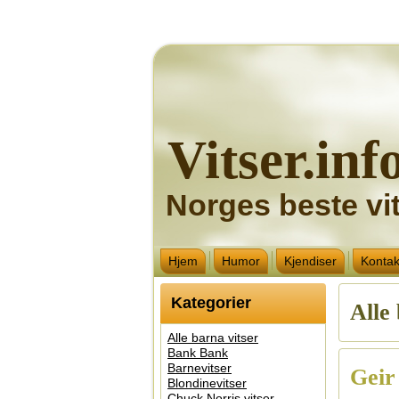
Vitser.inf
Norges beste vit
Hjem
Humor
Kjendiser
Kontak
Kategorier
Alle
Alle barna vitser
Bank Bank
Barnevitser
Geir
Blondinevitser
Chuck Norris vitser