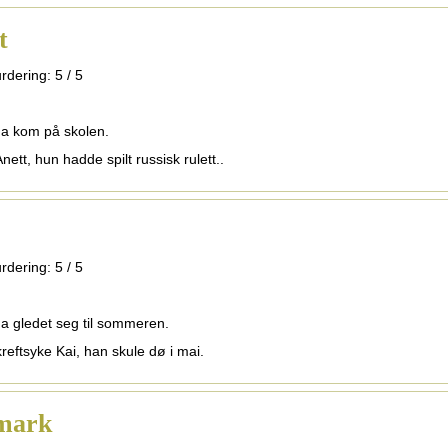
t
rdering:
5
/
5
na kom på skolen.
nett, hun hadde spilt russisk rulett..
rdering:
5
/
5
na gledet seg til sommeren.
kreftsyke Kai, han skule dø i mai.
mark