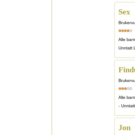
Sex
Brukervu
Alle bar
Unntatt L
Find
Brukervu
Alle bar
- Unntat
Jon