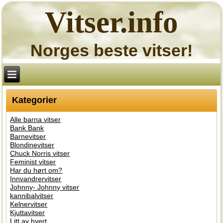
Vitser.info
Norges beste vitser!
Kategorier
Alle barna vitser
Bank Bank
Barnevitser
Blondinevitser
Chuck Norris vitser
Feminist vitser
Har du hørt om?
Innvandrervitser
Johnny- Johnny vitser
kannibalvitser
Kelnervitser
Kjuttavitser
Litt av hvert