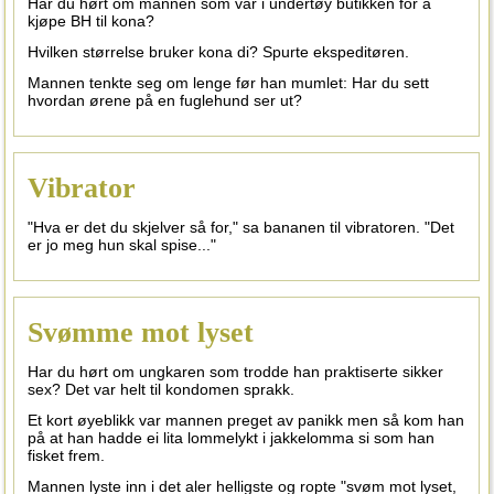
Har du hørt om mannen som var i undertøy butikken for å
kjøpe BH til kona?
Hvilken størrelse bruker kona di? Spurte ekspeditøren.
Mannen tenkte seg om lenge før han mumlet: Har du sett
hvordan ørene på en fuglehund ser ut?
Vibrator
"Hva er det du skjelver så for," sa bananen til vibratoren. "Det
er jo meg hun skal spise..."
Svømme mot lyset
Har du hørt om ungkaren som trodde han praktiserte sikker
sex? Det var helt til kondomen sprakk.
Et kort øyeblikk var mannen preget av panikk men så kom han
på at han hadde ei lita lommelykt i jakkelomma si som han
fisket frem.
Mannen lyste inn i det aler helligste og ropte "svøm mot lyset,