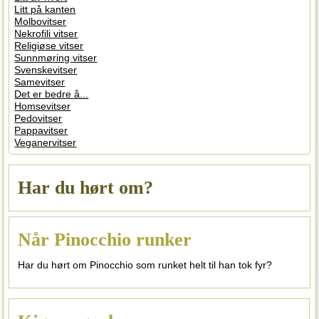
Litt på kanten
Molbovitser
Nekrofili vitser
Religiøse vitser
Sunnmøring vitser
Svenskevitser
Samevitser
Det er bedre å...
Homsevitser
Pedovitser
Pappavitser
Veganervitser
Har du hørt om?
Når Pinocchio runker
Har du hørt om Pinocchio som runket helt til han tok fyr?