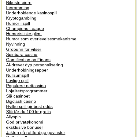
Rikeste eiere
Innramming
Underholdende kasinospill
Kryptogambling
Humor i spill
Champions League
Humoristiske glimt
Humor som overlevelsesmekanisme
Nyvinning
Grobunn for vitser
Spinbara casino
Gamification av Finans
AI-drevet dyp personalisering
Underholdningsapper
Nullsumspill
Lovlige spill
Populære nettcasino
Lojalitetsprogrammer
Slå casinoet
Bigclash casino
Hvilke spill gir best odds
Slik får du 100 kr gratis
Allyspin
God privatøkonomi
eksklusive bonuser
Jakten på rettferdige gevinster