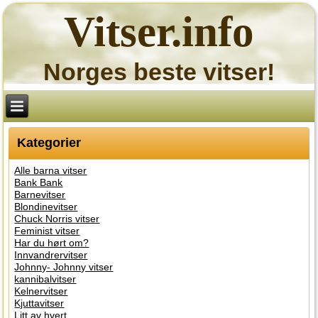
Vitser.info
Norges beste vitser!
Kategorier
Alle barna vitser
Bank Bank
Barnevitser
Blondinevitser
Chuck Norris vitser
Feminist vitser
Har du hørt om?
Innvandrervitser
Johnny- Johnny vitser
kannibalvitser
Kelnervitser
Kjuttavitser
Litt av hvert